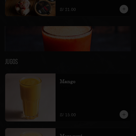
soles e incluyen impuestos de ley y 
recargo al consumo.
S/ 21.00
Jugos
Mango
Mango
S/ 15.00
Maracuyá