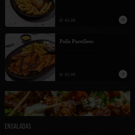
S/ 45.00
Pollo Parrillero
medio pollo deshuesado, papas al 
chimi, ensalada de col y ají
S/ 52.00
Ensaladas