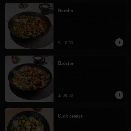
Bamba
Chicharrón de pollo bbq, lechuga, blue 
cheese, tortilla en tiras, pico de 
papagallo, tocino y salsa ranch
S/ 40.00
Bróster
filete bróster spicy, lechuga, tomate, 
palta, pepino, cebolla, zanahoria, 
mayonesa de leche
S/ 36.00
Club cesars
pechuga a la parrilla, lechuga romana, 
tocino, crutones, huevo, queso 