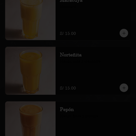
Maracuyá
S/ 15.00
Norteñita
Mango, piña y maracuyá
S/ 15.00
Pepón
Mango, fresa y naranja.