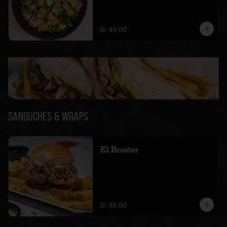
parmesano, salsa cesars
S/ 40.00
Sanguches & Wraps
El Broster
con ensalada de col, pickles, salsas 
tártara y papacha, lechuga, tomate. 
Acompañada de papas amarillas fritas.
S/ 38.00