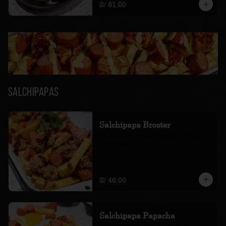
S/ 61.00
Salchipapas
Salchipapa Broster
con frankfurter, pollo bróster al bbq y 
sus cremas
S/ 46.00
Salchipapa Papacha