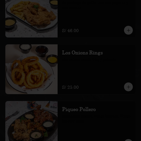
de pechuga de pollo , con sus papitas y 
sus cremas.
S/ 46.00
Los Onions Rings
con salsas ranch, bbq y picante
S/ 25.00
Piqueo Pollero
chicharron nikkei, wings bróster, Wings 
bróster spicy