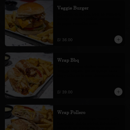
Veggie Burger
con queso, salsa bbq, cebollas crocantes, 
lechuga, tomate y pickles. Acompañada 
de papas amarillas fritas.
S/ 36.00
Wrap Bbq
Tortilla de trigo, chicken tenders, tocino, 
lechuga, tomate, mix de quesos, salsa 
bbq y salsa de la casa. Acompañado de 
papas amarillas fritas.
S/ 39.00
Wrap Pollero
tortilla de trigo, lechuga, tomate, pollo 
tipo brasa, mix de quesos, guacamole y 
crema de ají. Acompañado de papas 