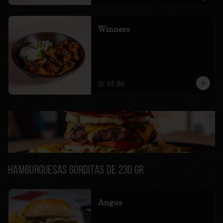
Winners
15 alitas al bbq nikkei y salsa blue 
cheese
S/ 52.00
Hamburguesas Gorditas de 230 gr
Angus
queso cheddar, tomate, cebolla, lechuga, 
pickles y salsa papacha. Acompañada 