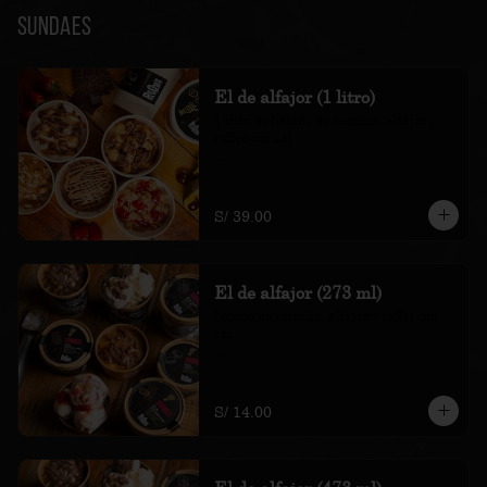
Sundaes
El de alfajor (1 litro)
1 litro de helado de vainilla, alfajor y 
toffee con sal

*Nuestros precios están expresados en 
soles e incluyen impuestos de ley y 
recargo al consumo.
S/ 39.00
El de alfajor (273 ml)
helado de vainilla, alfajor y toffee con 
sal

*Nuestros precios están expresados en 
soles e incluyen impuestos de ley y 
recargo al consumo.
S/ 14.00