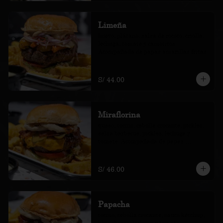
Limeña
huevo, plátano, salsa de rocoto, criolla, 
lechuga, tomate y camotitos. 
Acompañada de papas amarillas fritas.
S/ 44.00
Miraflorina
queso, tocino, cebolla crocante, pickles, 
salsa barbecue, pickles, lechuga y 
tomate. Acompañada de papas 
amarillas fritas.
S/ 46.00
Papacha
tocino, cebolla crocante, sauco kétchup, 
blue cheese, lechuga y tomate. 