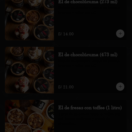
El de chocolúcuma (273 ml)
Helado de chocolate, crema de lúcuma, 
brownie y toffee con sal

*Nuestros precios están expresados en 
soles e incluyen impuestos de ley y 
recargo al consumo.
S/ 14.00
El de chocolúcuma (473 ml)
Helado de chocolate, crema de lúcuma, 
brownie y toffee con sal

*Nuestros precios están expresados en 
soles e incluyen impuestos de ley y 
recargo al consumo.
S/ 21.00
El de fresas con toffee (1 litro)
1 litro de helado de vainilla, toffee con 
sal, fresas confitada y crunch de 
almendra
