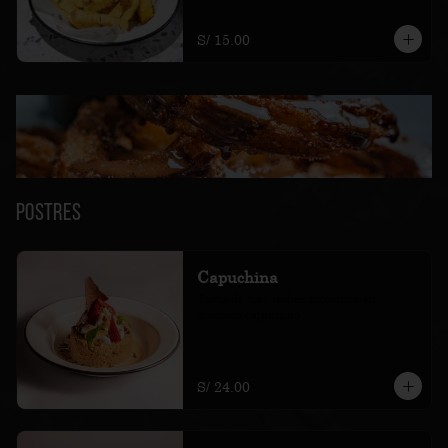
S/ 15.00
Postres
Capuchina
Torta de tres leches mojadita en 
cremoso capuchino
S/ 24.00