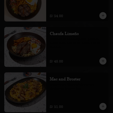
S/ 54.00
Chaufa Limeño
Montado de hamburguesa, plátano, 
huevo, ensalada de col nissei y salsa 
coreana
S/ 48.00
Mac and Broster
macarrones Mac and cheese con 
chicharrón bróster bbq
S/ 51.00