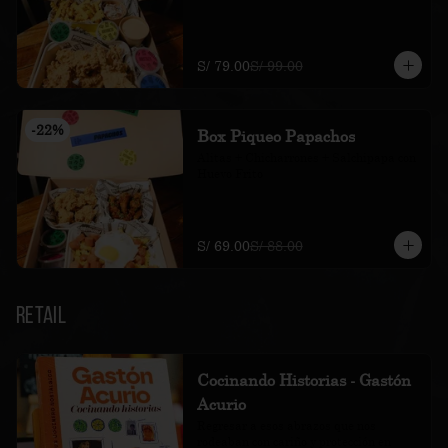
S/ 79.00
S/ 99.00
-
22
%
Box Piqueo Papachos
Alitas + Chicharrones + Salchipapa con 
Huevo Frito
S/ 69.00
S/ 88.00
Retail
Cocinando Historias - Gastón
Acurio
Regresar a esos abrazos que nos 
rodeaban con cariño y protección en 