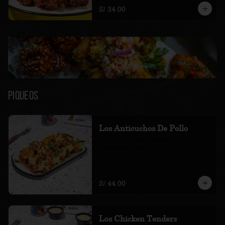
S/ 34.00
Piqueos
Los Anticuchos De Pollo
de pollo con papas amarillas al 
chimichurri, choclo y ajíes
S/ 44.00
Los Chicken Tenders