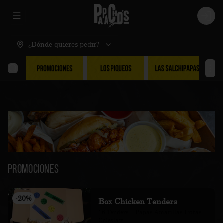
Abrir menu de navegación
Logi
¿Dónde quieres pedir?
Promociones
-
20
%
Box Chicken Tenders
16 Tenders + Papas Amarillas Fritas + 
Coleslaw