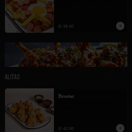
con frankfurter, dos huevos fritos y sus 
cremas
S/ 39.00
Alitas
Broster
10 alitas broster con tártara, golf y 
crema de ají
S/ 42.00