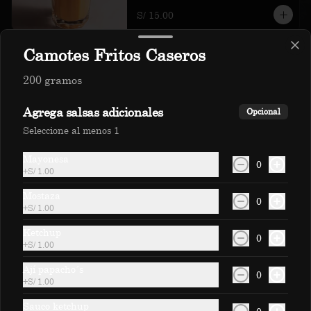
S/ 15.00
Camotes Fritos Caseros
Respondona
200 gramos
Fresa, naranja, mandarina y limón.(400 
ml)
Agrega salsas adicionales
Opcional
Seleccione al menos 1
S/ 15.00
Mayonesa
0
+
S/ 1.00
Mostaza
0
+
S/ 1.00
Ketchup
0
+
S/ 1.00
Mocktails
Ají papacho´s
0
+
S/ 1.00
Coco Sunset
Sauco ketchup