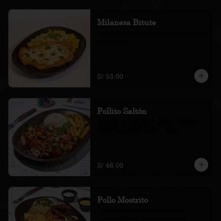
Milanesa Bitute
de pollo con queso y pesto y macarrones 
huancaína
S/ 53.00
Pollito Saltón
saltado con champis, cebolla, tomate, 
papas amarillas fritas y arroz
S/ 46.00
Pollo Mostrito
1/4 asado estilo brasa con papas, 
ensalada de col, chaufa y salsas