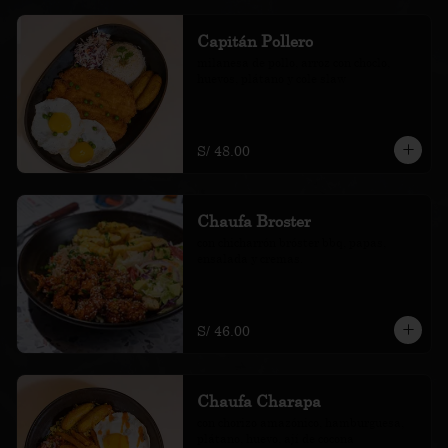
Capitán Pollero
milanesa de pollo, arroz con choclo, 
huevos, plátano y cole slaw
S/ 48.00
Chaufa Broster
con chicharrón bróster bbq, papas, 
ensalada y cremas.
S/ 46.00
Chaufa Charapa
con chorizo amazónico, hamburguesa, 
plátano, huevo, ají de cocona