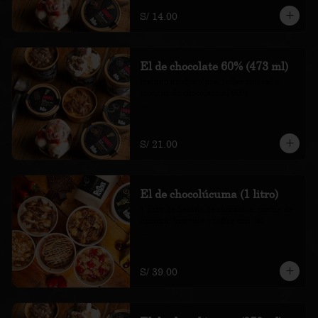
recargo al consumo.
S/ 14.00
El de chocolate 60% (473 ml)
Helado de chocolate, toffee con sal y 
trocitos de chocolate al 60%

*Nuestros precios están expresados en 
soles e incluyen impuestos de ley y 
recargo al consumo.
S/ 21.00
El de chocolúcuma (1 litro)
1 litro de helado de chocolate, crema de 
lúcuma, brownie y toffee con sal

*Nuestros precios están expresados en 
soles e incluyen impuestos de ley y 
recargo al consumo.
S/ 39.00