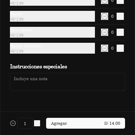
0
+
S/ 1.00
Crema de coco, mango, limón, piña 
golden, soda y coco rayado.
Rocoto
0
+
S/ 1.00
Blue cheese
S/ 18.00
0
+
S/ 1.00
Honey Mustard
0
Jamaikino
+
S/ 1.00
Cranberry, maracuyá, naranja, almibar 
Política de Cookies
de piña y infusión de flor de Jamaica.
Instrucciones especiales
Haga clic en Aceptar para permitir que Justo use cookies
a fin de personalizar este sitio, publicar anuncios y
S/ 14.00
medir su eficiencia en otras apps y sitios web, incluidas
las redes sociales. Personalice sus preferencias en
Configuración de cookies. Conozca más sobre nuestra
Política de Cookies
.
Papacito
Uva borgoña, piña golden, zumo de 
Configuración de cookies
Aceptar
frutas cítricas e infusión de hierbas.
Agregar
S/ 14.00