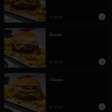
de papas amarillas fritas.
S/ 48.00
Brutal
Burger de 300 gramos, triple queso, 
cebolla salteada, pickles, salsa 
papacha, lechuga, tomate. Acompañada 
de papas amarillas fritas.
S/ 50.00
Clásica
queso, cebolla, pickles, salsa de la casa, 
lechuga y tomate. Acompañada de 
papas amarillas fritas.
S/ 42.00