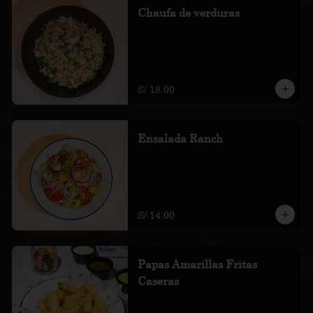
Chaufa de verduras
400 gramos
S/ 18.00
Ensalada Ranch
Mix de col, zanahoria, lechuga, tomate, 
cebolla, pepino, palta, croutones y 
mayonesa de leche.
S/ 14.00
Papas Amarillas Fritas
Caseras
250 gramos