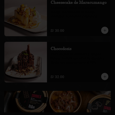
Cheesecake de Maracumango
Cheesecake, coulis de maracuyá, 
mango, marshmelow de mango, 
merengue, almendras y chantilly
S/ 30.00
Chocodosis
Torta rellena de chocolate y manjar 
blanco. Servida con salsa de chocolate. 
Hecha con cacao peruano al 60%
S/ 32.00