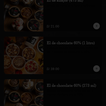
El de alfajor (473 ml)
helado de vainilla, alfajor y toffee con 
sal

*Nuestros precios están expresados en 
soles e incluyen impuestos de ley y 
recargo al consumo.
S/ 21.00
El de chocolate 60% (1 litro)
1 litro de helado de chocolate, toffee con 
sal y trocitos de chocolate al 60%

*Nuestros precios están expresados en 
soles e incluyen impuestos de ley y 
recargo al consumo.
S/ 39.00
El de chocolate 60% (273 ml)
Helado de chocolate, toffee con sal y 
trocitos de chocolate al 60%

*Nuestros precios están expresados en 
soles e incluyen impuestos de ley y 