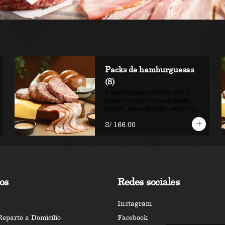
Packs de hamburguesas
(8)
8 hamburguesas (200 gr c/u), 8 
panes brioche, tocino ahumado, 
pickles, queso cheddar, salsa charly

S/ 166.00
*Nuestros precios están expresados 
en soles e incluyen impuestos de ley 
y recargo al consumo.
os
Redes sociales
Instagram
 Reparto a Domicilio
Facebook