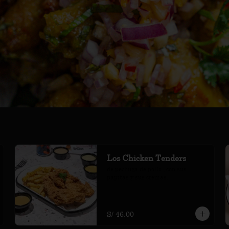
Los Chicken Tenders
de pechuga de pollo , con sus 
papitas y sus cremas.
S/ 46.00