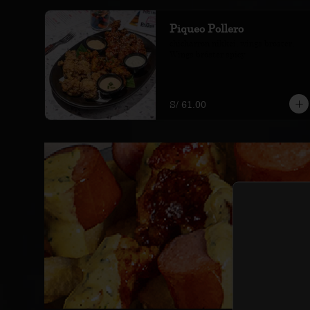
Piqueo Pollero
chicharron nikkei, wings bróster, 
Wings bróster spicy
S/ 61.00