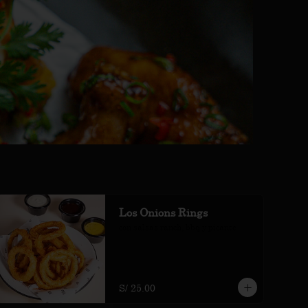
Los Onions Rings
con salsas ranch, bbq y picante
S/ 25.00