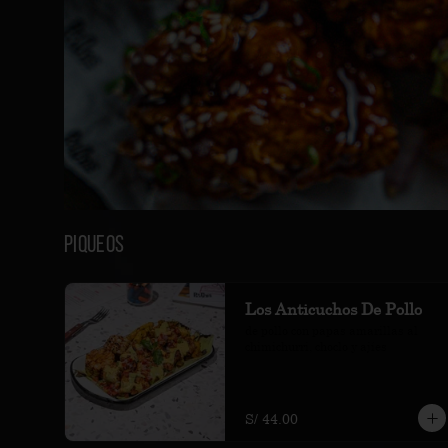
recuerdos que tanto bien nos hacen. 
Siempre es bonito volver a lo que 
nos hizo felices. Acompáñenos.
Piqueos
Los Anticuchos De Pollo
de pollo con papas amarillas al 
chimichurri, choclo y ajíes
S/ 44.00