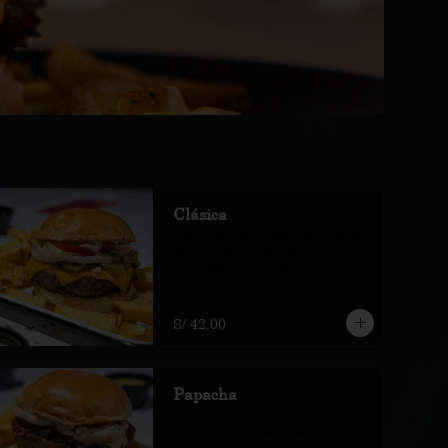
Clásica
queso, cebolla, pickles, salsa de la 
casa, lechuga y tomate. 
Acompañada de papas amarillas 
fritas.
S/ 42.00
Papacha
tocino, cebolla crocante, sauco 
kétchup, blue cheese, lechuga y 
tomate. Acompañada de papas 