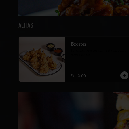
Alitas
Broster
10 alitas broster con tártara, golf y 
crema de ají
S/ 42.00