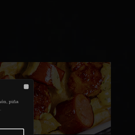
Close
món, piña
.