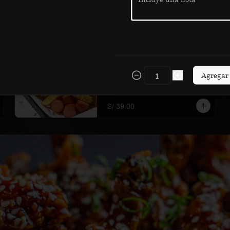
Salchipapa Papacha
con frankfurter, dos huevos fritos y 
sus cremas
Agregar
S/ 39.00