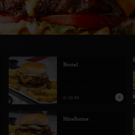
Brutal
Burger de 300 gramos, triple queso, 
cebolla salteada, pickles, salsa 
papacha, lechuga, tomate. 
Acompañada de papas amarillas 
fritas.
S/ 50.00
Miraflorina
queso, tocino, cebolla crocante, 
pickles, salsa barbecue, pickles, 
lechuga y tomate. Acompañada de 