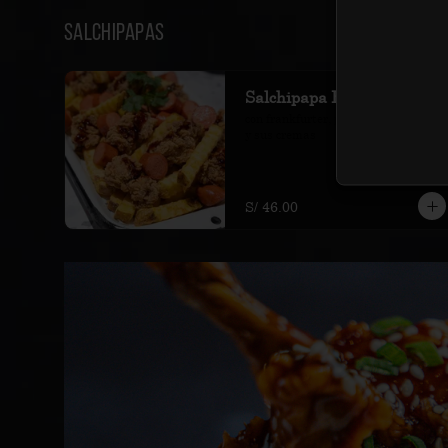
Salchipapas
Salchipapa Broster
con frankfurter, pollo bróster al bbq 
y sus cremas
S/ 46.00