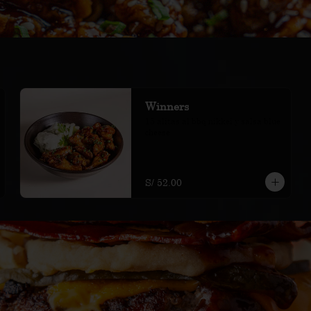
Winners
15 alitas al bbq nikkei y salsa blue 
cheese
S/ 52.00