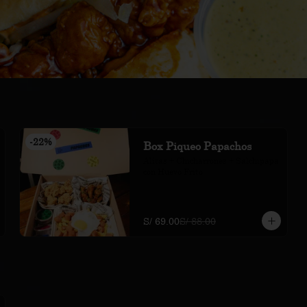
-
22
%
Box Piqueo Papachos
Alitas + Chicharrones + Salchipapa 
con Huevo Frito
S/ 69.00
S/ 88.00