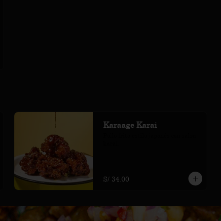
Karaage Karai
Pollo frito estilo japonés con salsa 
karai.
S/ 34.00