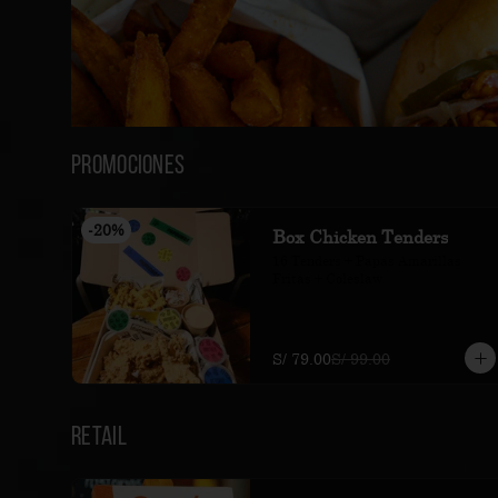
Promociones
-
20
%
Box Chicken Tenders
16 Tenders + Papas Amarillas 
Fritas + Coleslaw
S/ 79.00
S/ 99.00
Retail