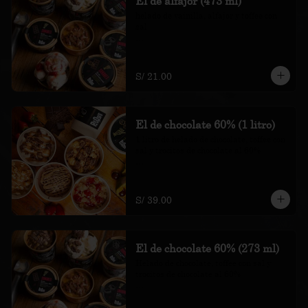
El de alfajor (473 ml)
helado de vainilla, alfajor y toffee con 
sal

*Nuestros precios están expresados en 
soles e incluyen impuestos de ley y 
recargo al consumo.
S/ 21.00
El de chocolate 60% (1 litro)
1 litro de helado de chocolate, toffee con 
sal y trocitos de chocolate al 60%

*Nuestros precios están expresados en 
soles e incluyen impuestos de ley y 
recargo al consumo.
S/ 39.00
El de chocolate 60% (273 ml)
Helado de chocolate, toffee con sal y 
trocitos de chocolate al 60%

*Nuestros precios están expresados en 
soles e incluyen impuestos de ley y 