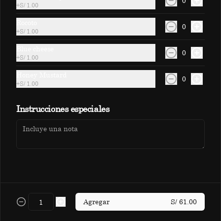
0
+
S/ 1.00
Crema de coco, mango, limón, piña 
golden, soda y coco rayado.
Rocoto
0
+
S/ 1.00
Blue cheese
S/ 18.00
0
+
S/ 1.00
Honey Mustard
0
Jamaikino
+
S/ 1.00
Cranberry, maracuyá, naranja, almibar 
Política de Cookies
de piña y infusión de flor de Jamaica.
Instrucciones especiales
Haga clic en Aceptar para permitir que Justo use cookies
a fin de personalizar este sitio, publicar anuncios y
S/ 14.00
medir su eficiencia en otras apps y sitios web, incluidas
las redes sociales. Personalice sus preferencias en
Configuración de cookies. Conozca más sobre nuestra
Política de Cookies
.
Papacito
Uva borgoña, piña golden, zumo de 
Configuración de cookies
Aceptar
frutas cítricas e infusión de hierbas.
Agregar
S/ 61.00