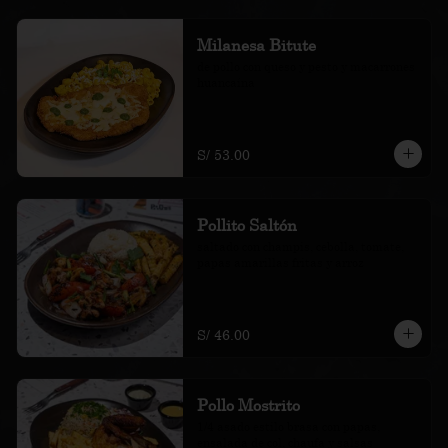
Milanesa Bitute
de pollo con queso y pesto y macarrones 
huancaína
S/ 53.00
Pollito Saltón
saltado con champis, cebolla, tomate, 
papas amarillas fritas y arroz
S/ 46.00
Pollo Mostrito
1/4 asado estilo brasa con papas, 
ensalada de col, chaufa y salsas