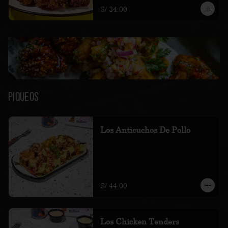
S/ 34.00
Piqueos
Los Anticuchos De Pollo
de pollo con papas amarillas al 
chimichurri, choclo y ajíes
S/ 44.00
Los Chicken Tenders