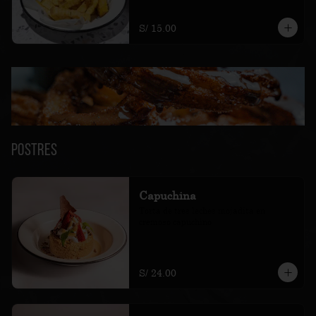
S/ 15.00
Postres
Capuchina
Torta de tres leches mojadita en 
cremoso capuchino
S/ 24.00