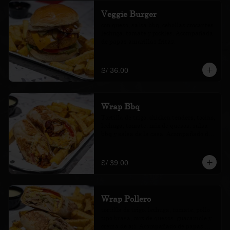
Veggie Burger
con queso, salsa bbq, cebollas crocantes, 
lechuga, tomate y pickles. Acompañada 
de papas amarillas fritas.
S/ 36.00
Wrap Bbq
Tortilla de trigo, chicken tenders, tocino, 
lechuga, tomate, mix de quesos, salsa 
bbq y salsa de la casa. Acompañado de 
papas amarillas fritas.
S/ 39.00
Wrap Pollero
tortilla de trigo, lechuga, tomate, pollo 
tipo brasa, mix de quesos, guacamole y 
crema de ají. Acompañado de papas 