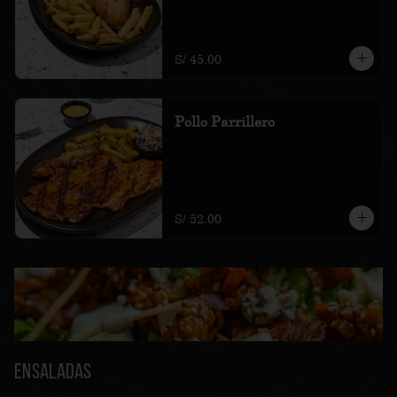
S/ 45.00
Pollo Parrillero
medio pollo deshuesado, papas al 
chimi, ensalada de col y ají
S/ 52.00
Ensaladas