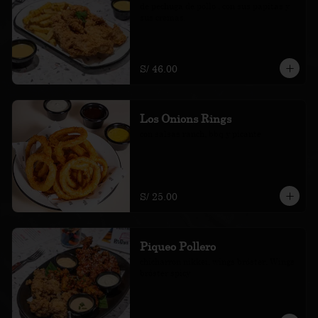
de pechuga de pollo , con sus papitas y 
sus cremas.
S/ 46.00
Los Onions Rings
con salsas ranch, bbq y picante
S/ 25.00
Piqueo Pollero
chicharron nikkei, wings bróster, Wings 
bróster spicy