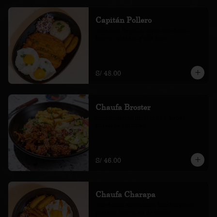
Capitán Pollero
milanesa de pollo, arroz con choclo, 
huevos, plátano y cole slaw
S/ 48.00
Chaufa Broster
con chicharrón bróster bbq, papas, 
ensalada y cremas.
S/ 46.00
Chaufa Charapa
con chorizo amazónico, hamburguesa, 
plátano, huevo, ají de cocona