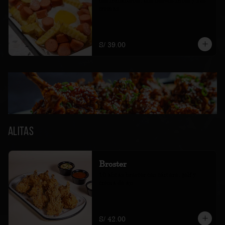
con frankfurter, dos huevos fritos y sus 
cremas
S/ 39.00
Alitas
Broster
10 alitas broster con tártara, golf y 
crema de ají
S/ 42.00