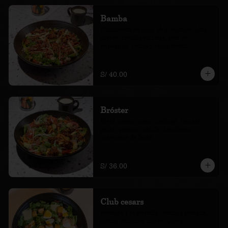
Bamba
Chicharrón de pollo bbq, lechuga, blue 
cheese, tortilla en tiras, pico de 
papagallo, tocino y salsa ranch
S/ 40.00
Bróster
filete bróster spicy, lechuga, tomate, 
palta, pepino, cebolla, zanahoria, 
mayonesa de leche
S/ 36.00
Club cesars
pechuga a la parrilla, lechuga romana, 
tocino, crutones, huevo, queso 