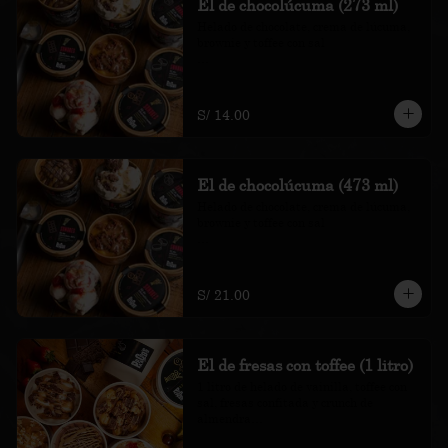
El de chocolúcuma (273 ml)
Helado de chocolate, crema de lúcuma, 
brownie y toffee con sal

*Nuestros precios están expresados en 
soles e incluyen impuestos de ley y 
recargo al consumo.
S/ 14.00
El de chocolúcuma (473 ml)
Helado de chocolate, crema de lúcuma, 
brownie y toffee con sal

*Nuestros precios están expresados en 
soles e incluyen impuestos de ley y 
recargo al consumo.
S/ 21.00
El de fresas con toffee (1 litro)
1 litro de helado de vainilla, toffee con 
sal, fresas confitada y crunch de 
almendra
