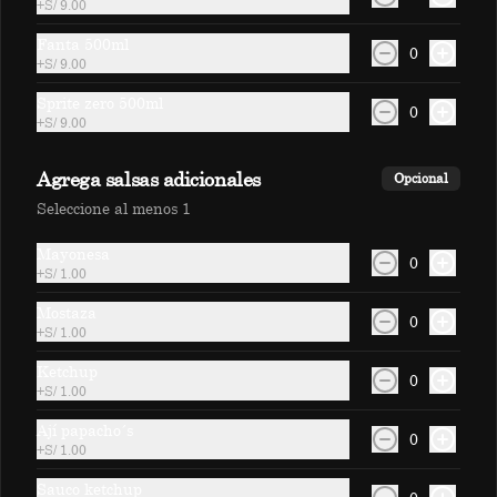
+
S/ 9.00
S/ 15.00
Fanta 500ml
0
+
S/ 9.00
Respondona
Sprite zero 500ml
0
+
S/ 9.00
Fresa, naranja, mandarina y limón.(400 
ml)
Agrega salsas adicionales
Opcional
Seleccione al menos 1
S/ 15.00
Mayonesa
0
+
S/ 1.00
Mostaza
0
+
S/ 1.00
Ketchup
0
+
S/ 1.00
Mocktails
Ají papacho´s
0
+
S/ 1.00
Coco Sunset
Sauco ketchup