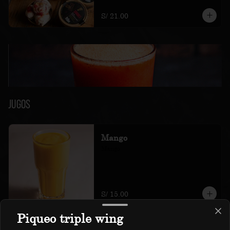
soles e incluyen impuestos de ley y 
recargo al consumo.
S/ 21.00
Jugos
Mango
Mango
S/ 15.00
Piqueo triple wing
Maracuyá