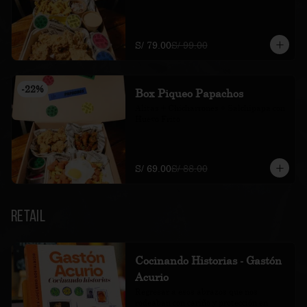
S/ 79.00
S/ 99.00
-
22
%
Box Piqueo Papachos
Alitas + Chicharrones + Salchipapa con 
Huevo Frito
S/ 69.00
S/ 88.00
Retail
Cocinando Historias - Gastón
Acurio
Regresar a esos abrazos que nos 
rodeaban con cariño y protección en 