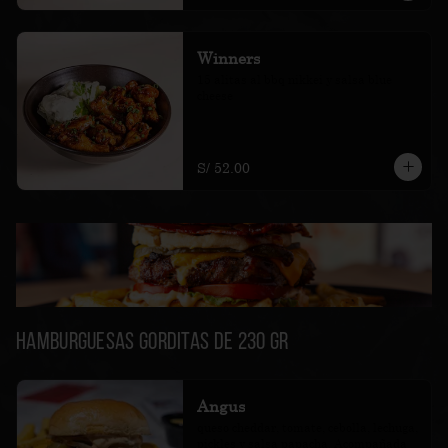
Winners
15 alitas al bbq nikkei y salsa blue 
cheese
S/ 52.00
Hamburguesas Gorditas de 230 gr
Angus
queso cheddar, tomate, cebolla, lechuga, 
pickles y salsa papacha. Acompañada 