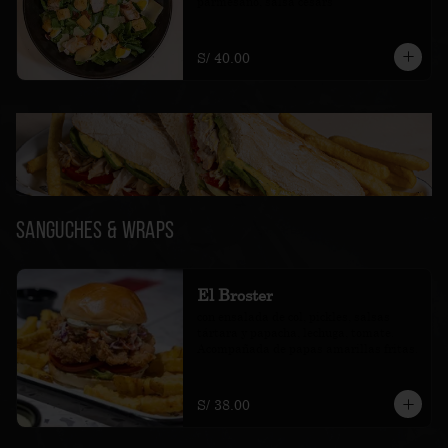
parmesano, salsa cesars
S/ 40.00
Sanguches & Wraps
El Broster
con ensalada de col, pickles, salsas 
tártara y papacha, lechuga, tomate. 
Acompañada de papas amarillas fritas.
S/ 38.00