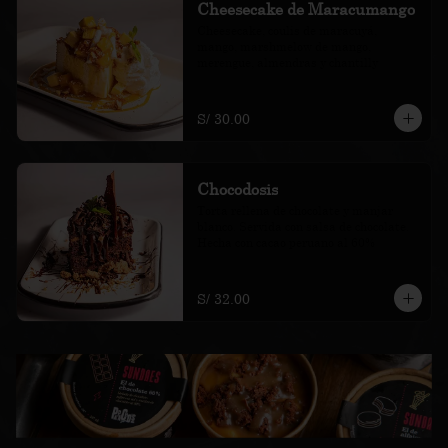
Cheesecake de Maracumango
Cheesecake, coulis de maracuyá, 
mango, marshmelow de mango, 
merengue, almendras y chantilly
S/ 30.00
Chocodosis
Torta rellena de chocolate y manjar 
blanco. Servida con salsa de chocolate. 
Hecha con cacao peruano al 60%
S/ 32.00