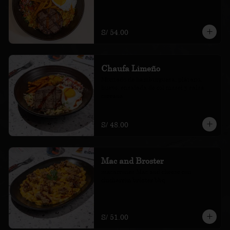
S/ 54.00
Chaufa Limeño
Montado de hamburguesa, plátano, 
huevo, ensalada de col nissei y salsa 
coreana
S/ 48.00
Mac and Broster
macarrones Mac and cheese con 
chicharrón bróster bbq
S/ 51.00