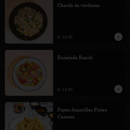
Chaufa de verduras
400 gramos
S/ 18.00
Ensalada Ranch
Mix de col, zanahoria, lechuga, tomate, 
cebolla, pepino, palta, croutones y 
mayonesa de leche.
S/ 14.00
Papas Amarillas Fritas
Caseras
250 gramos