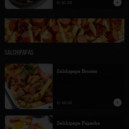
S/ 61.00
Salchipapas
Salchipapa Broster
con frankfurter, pollo bróster al bbq y 
sus cremas
S/ 46.00
Salchipapa Papacha