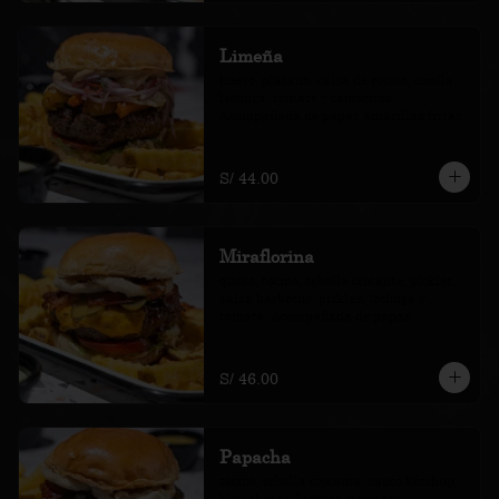
Limeña
huevo, plátano, salsa de rocoto, criolla, 
lechuga, tomate y camotitos. 
Acompañada de papas amarillas fritas.
S/ 44.00
Miraflorina
queso, tocino, cebolla crocante, pickles, 
salsa barbecue, pickles, lechuga y 
tomate. Acompañada de papas 
amarillas fritas.
S/ 46.00
Papacha
tocino, cebolla crocante, sauco kétchup, 
blue cheese, lechuga y tomate. 