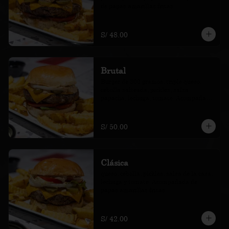
de papas amarillas fritas.
S/ 48.00
Brutal
Burger de 300 gramos, triple queso, 
cebolla salteada, pickles, salsa 
papacha, lechuga, tomate. Acompañada 
de papas amarillas fritas.
S/ 50.00
Clásica
queso, cebolla, pickles, salsa de la casa, 
lechuga y tomate. Acompañada de 
papas amarillas fritas.
S/ 42.00