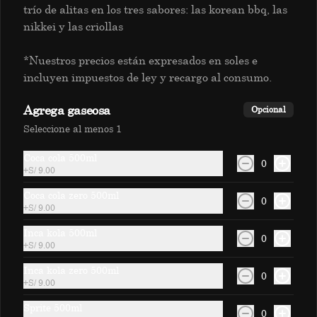
trío de alitas en los tres sabores: las korean bbq, las
Maracuyá
nikkei y las criollas
*Nuestros precios están expresados en soles e
incluyen impuestos de ley y recargo al consumo.
S/ 15.00
Agrega gaseosa
Opcional
Norteñita
Seleccione al menos 1
Mango, piña y maracuyá
Coca cola 500ml
0
+
S/ 9.00
Coca cola zero 500ml
0
S/ 15.00
+
S/ 9.00
Inca kola 500ml
0
+
S/ 9.00
Pepón
Inca kola zero 500ml
Mango, fresa y naranja.
0
+
S/ 9.00
Sprite 500ml
0