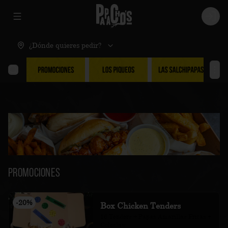
Abrir menu de navegación
Logi
¿Dónde quieres pedir?
Promociones
-
20
%
Box Chicken Tenders
16 Tenders + Papas Amarillas Fritas + 
Coleslaw