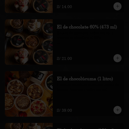
recargo al consumo.
S/ 14.00
El de chocolate 60% (473 ml)
Helado de chocolate, toffee con sal y 
trocitos de chocolate al 60%

*Nuestros precios están expresados en 
soles e incluyen impuestos de ley y 
recargo al consumo.
S/ 21.00
El de chocolúcuma (1 litro)
1 litro de helado de chocolate, crema de 
lúcuma, brownie y toffee con sal

*Nuestros precios están expresados en 
soles e incluyen impuestos de ley y 
recargo al consumo.
S/ 39.00