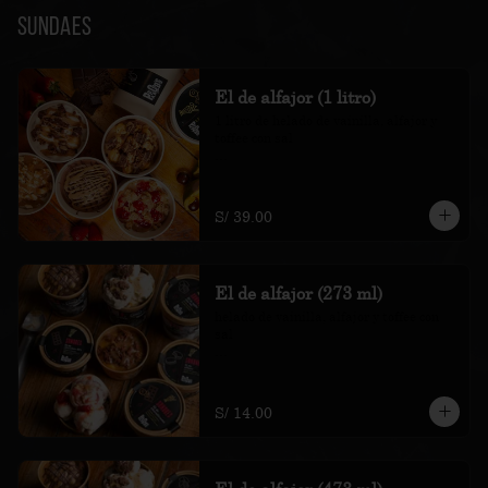
Sundaes
El de alfajor (1 litro)
1 litro de helado de vainilla, alfajor y 
toffee con sal

*Nuestros precios están expresados en 
soles e incluyen impuestos de ley y 
recargo al consumo.
S/ 39.00
El de alfajor (273 ml)
helado de vainilla, alfajor y toffee con 
sal

*Nuestros precios están expresados en 
soles e incluyen impuestos de ley y 
recargo al consumo.
S/ 14.00