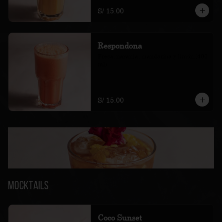
S/ 15.00
Respondona
Fresa, naranja, mandarina y limón.(400 
ml)
S/ 15.00
Mocktails
Coco Sunset