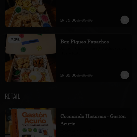
S/ 79.00
S/ 99.00
-
22
%
Box Piqueo Papachos
Alitas + Chicharrones + Salchipapa con 
Huevo Frito
S/ 69.00
S/ 88.00
Retail
Cocinando Historias - Gastón
Acurio
Regresar a esos abrazos que nos 
rodeaban con cariño y protección en 