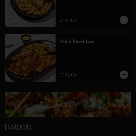
S/ 45.00
Pollo Parrillero
medio pollo deshuesado, papas al 
chimi, ensalada de col y ají
S/ 52.00
Ensaladas