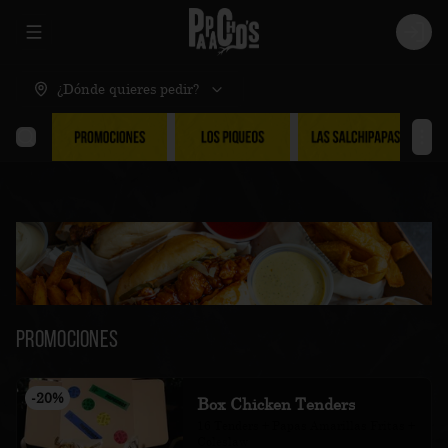
Abrir menu de navegación
Logi
¿Dónde quieres pedir?
Promociones
-
20
%
Box Chicken Tenders
16 Tenders + Papas Amarillas Fritas + 
Coleslaw