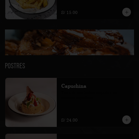
S/ 15.00
Postres
Capuchina
Torta de tres leches mojadita en 
cremoso capuchino
S/ 24.00