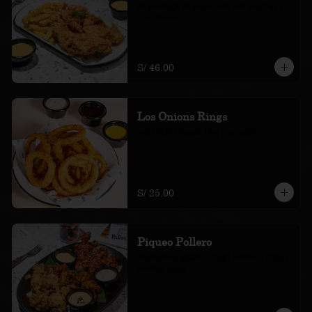
de pechuga de pollo , con sus papitas y 
sus cremas.
S/ 46.00
Los Onions Rings
con salsas ranch, bbq y picante
S/ 25.00
Piqueo Pollero
chicharron nikkei, wings bróster, Wings 
bróster spicy