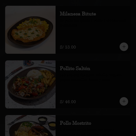
Milanesa Bitute
de pollo con queso y pesto y macarrones 
huancaína
S/ 53.00
Pollito Saltón
saltado con champis, cebolla, tomate, 
papas amarillas fritas y arroz
S/ 46.00
Pollo Mostrito
1/4 asado estilo brasa con papas, 
ensalada de col, chaufa y salsas