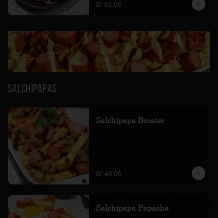
S/ 61.00
Salchipapas
Salchipapa Broster
con frankfurter, pollo bróster al bbq y 
sus cremas
S/ 46.00
Salchipapa Papacha