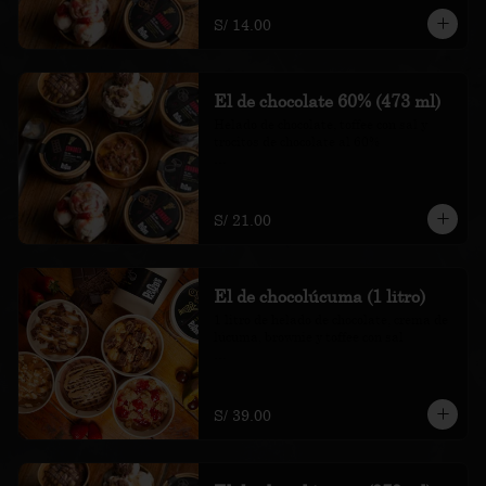
recargo al consumo.
S/ 14.00
El de chocolate 60% (473 ml)
Helado de chocolate, toffee con sal y 
trocitos de chocolate al 60%

*Nuestros precios están expresados en 
soles e incluyen impuestos de ley y 
recargo al consumo.
S/ 21.00
El de chocolúcuma (1 litro)
1 litro de helado de chocolate, crema de 
lúcuma, brownie y toffee con sal

*Nuestros precios están expresados en 
soles e incluyen impuestos de ley y 
recargo al consumo.
S/ 39.00