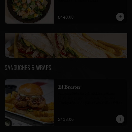
parmesano, salsa cesars
S/ 40.00
Sanguches & Wraps
El Broster
con ensalada de col, pickles, salsas 
tártara y papacha, lechuga, tomate. 
Acompañada de papas amarillas fritas.
S/ 38.00