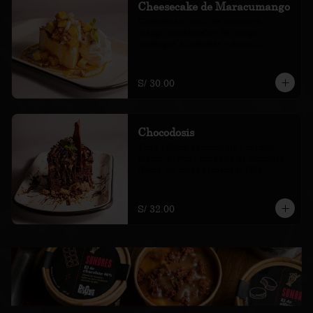
Cheesecake de Maracumango
Cheesecake, coulis de maracuyá, 
mango, marshmelow de mango, 
merengue, almendras y chantilly
S/ 30.00
Chocodosis
Torta rellena de chocolate y manjar 
blanco. Servida con salsa de chocolate. 
Hecha con cacao peruano al 60%
S/ 32.00