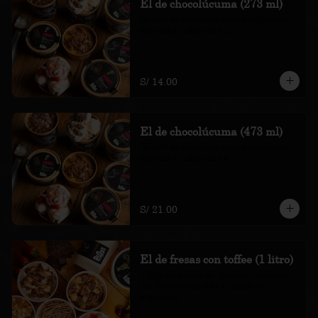
El de chocolúcuma (273 ml)
Helado de chocolate, crema de lúcuma, 
brownie y toffee con sal

*Nuestros precios están expresados en 
soles e incluyen impuestos de ley y 
recargo al consumo.
S/ 14.00
El de chocolúcuma (473 ml)
Helado de chocolate, crema de lúcuma, 
brownie y toffee con sal

*Nuestros precios están expresados en 
soles e incluyen impuestos de ley y 
recargo al consumo.
S/ 21.00
El de fresas con toffee (1 litro)
1 litro de helado de vainilla, toffee con 
sal, fresas confitada y crunch de 
almendra
