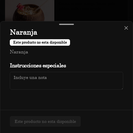
Crema de coco, mango, limón, piña 
golden, soda y coco rayado.
S/ 18.00
Naranja
Este producto no esta disponible
Jamaikino
Naranja
Cranberry, maracuyá, naranja, almibar 
Política de Cookies
de piña y infusión de flor de Jamaica.
Instrucciones especiales
Haga clic en Aceptar para permitir que Justo use cookies
a fin de personalizar este sitio, publicar anuncios y
S/ 14.00
medir su eficiencia en otras apps y sitios web, incluidas
las redes sociales. Personalice sus preferencias en
Configuración de cookies. Conozca más sobre nuestra
Política de Cookies
.
Papacito
Uva borgoña, piña golden, zumo de 
Configuración de cookies
Aceptar
frutas cítricas e infusión de hierbas.
Este producto no esta disponible