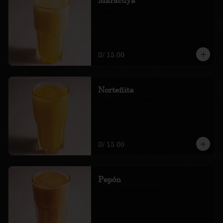
Maracuyá
S/ 15.00
Norteñita
Mango, piña y maracuyá
S/ 15.00
Pepón
Mango, fresa y naranja.