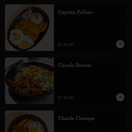
Capitán Pollero
milanesa de pollo, arroz con choclo, 
huevos, plátano y cole slaw
S/ 48.00
Chaufa Broster
con chicharrón bróster bbq, papas, 
ensalada y cremas.
S/ 46.00
Chaufa Charapa
con chorizo amazónico, hamburguesa, 
plátano, huevo, ají de cocona