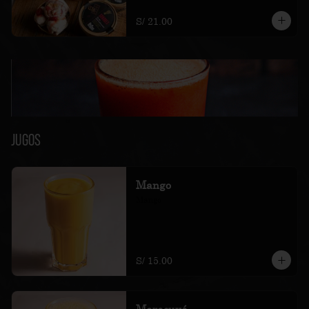
soles e incluyen impuestos de ley y 
recargo al consumo.
S/ 21.00
Jugos
Mango
Mango
S/ 15.00
Maracuyá