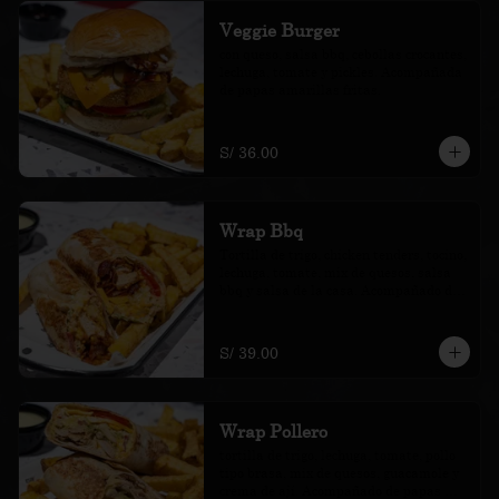
Veggie Burger
con queso, salsa bbq, cebollas crocantes, 
lechuga, tomate y pickles. Acompañada 
de papas amarillas fritas.
S/ 36.00
Wrap Bbq
Tortilla de trigo, chicken tenders, tocino, 
lechuga, tomate, mix de quesos, salsa 
bbq y salsa de la casa. Acompañado de 
papas amarillas fritas.
S/ 39.00
Wrap Pollero
tortilla de trigo, lechuga, tomate, pollo 
tipo brasa, mix de quesos, guacamole y 
crema de ají. Acompañado de papas 