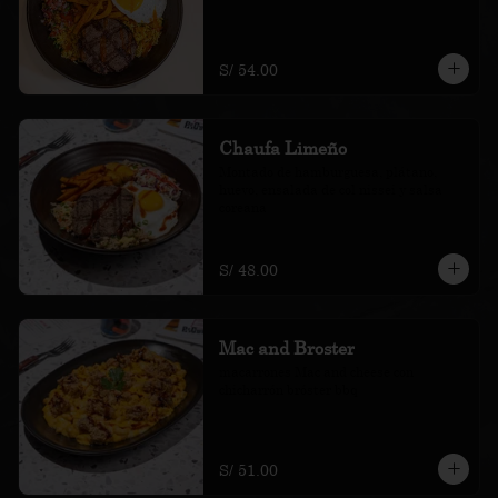
S/ 54.00
Chaufa Limeño
Montado de hamburguesa, plátano, 
huevo, ensalada de col nissei y salsa 
coreana
S/ 48.00
Mac and Broster
macarrones Mac and cheese con 
chicharrón bróster bbq
S/ 51.00