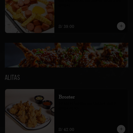
con frankfurter, dos huevos fritos y sus 
cremas
S/ 39.00
Alitas
Broster
10 alitas broster con tártara, golf y 
crema de ají
S/ 42.00