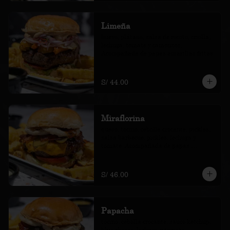
Limeña
huevo, plátano, salsa de rocoto, criolla, 
lechuga, tomate y camotitos. 
Acompañada de papas amarillas fritas.
S/ 44.00
Miraflorina
queso, tocino, cebolla crocante, pickles, 
salsa barbecue, pickles, lechuga y 
tomate. Acompañada de papas 
amarillas fritas.
S/ 46.00
Papacha
tocino, cebolla crocante, sauco kétchup, 
blue cheese, lechuga y tomate. 