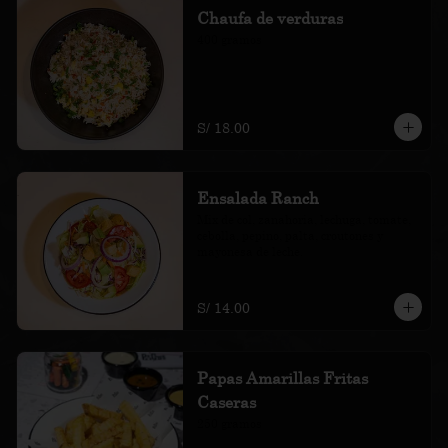
Chaufa de verduras
400 gramos
S/ 18.00
Ensalada Ranch
Mix de col, zanahoria, lechuga, tomate, 
cebolla, pepino, palta, croutones y 
mayonesa de leche.
S/ 14.00
Papas Amarillas Fritas
Caseras
250 gramos