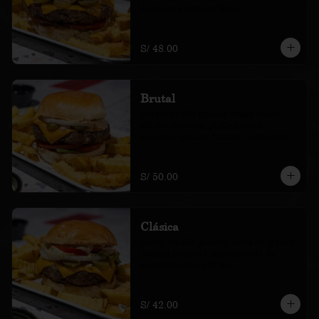
de papas amarillas fritas.
S/ 48.00
Brutal
Burger de 300 gramos, triple queso, 
cebolla salteada, pickles, salsa 
papacha, lechuga, tomate. Acompañada 
de papas amarillas fritas.
S/ 50.00
Clásica
queso, cebolla, pickles, salsa de la casa, 
lechuga y tomate. Acompañada de 
papas amarillas fritas.
S/ 42.00