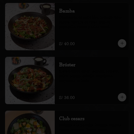
Bamba
Chicharrón de pollo bbq, lechuga, blue 
cheese, tortilla en tiras, pico de 
papagallo, tocino y salsa ranch
S/ 40.00
Bróster
filete bróster spicy, lechuga, tomate, 
palta, pepino, cebolla, zanahoria, 
mayonesa de leche
S/ 36.00
Club cesars
pechuga a la parrilla, lechuga romana, 
tocino, crutones, huevo, queso 