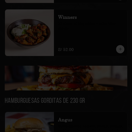
Winners
15 alitas al bbq nikkei y salsa blue 
cheese
S/ 52.00
Hamburguesas Gorditas de 230 gr
Angus
queso cheddar, tomate, cebolla, lechuga, 
pickles y salsa papacha. Acompañada 