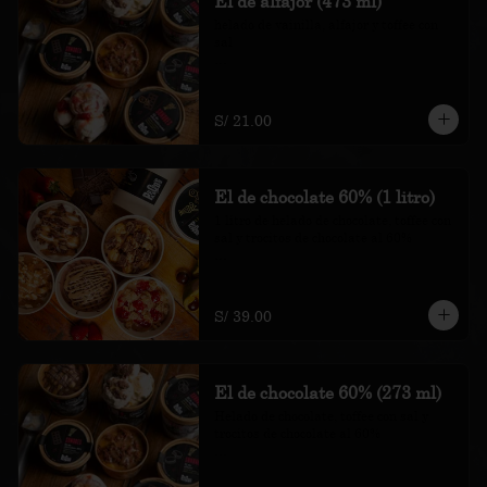
El de alfajor (473 ml)
helado de vainilla, alfajor y toffee con 
sal

*Nuestros precios están expresados en 
soles e incluyen impuestos de ley y 
recargo al consumo.
S/ 21.00
El de chocolate 60% (1 litro)
1 litro de helado de chocolate, toffee con 
sal y trocitos de chocolate al 60%

*Nuestros precios están expresados en 
soles e incluyen impuestos de ley y 
recargo al consumo.
S/ 39.00
El de chocolate 60% (273 ml)
Helado de chocolate, toffee con sal y 
trocitos de chocolate al 60%

*Nuestros precios están expresados en 
soles e incluyen impuestos de ley y 