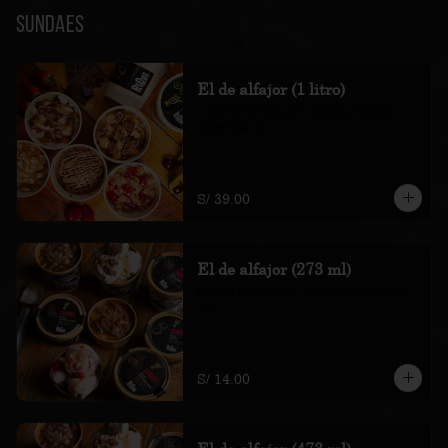
Sundaes
El de alfajor (1 litro)
1 litro de helado de vainilla, alfajor y 
toffee con sal

*Nuestros precios están expresados en 
soles e incluyen impuestos de ley y 
recargo al consumo.
S/ 39.00
El de alfajor (273 ml)
helado de vainilla, alfajor y toffee con 
sal

*Nuestros precios están expresados en 
soles e incluyen impuestos de ley y 
recargo al consumo.
S/ 14.00