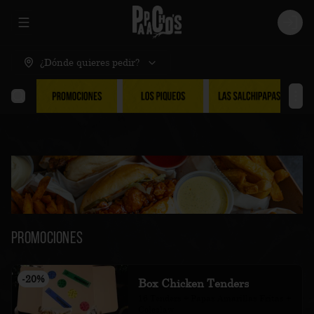
Abrir menu de navegación
Logi
¿Dónde quieres pedir?
Promociones
-
20
%
Box Chicken Tenders
16 Tenders + Papas Amarillas Fritas + 
Coleslaw