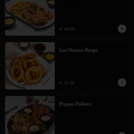
de pechuga de pollo , con sus papitas y 
sus cremas.
S/ 46.00
Los Onions Rings
con salsas ranch, bbq y picante
S/ 25.00
Piqueo Pollero
chicharron nikkei, wings bróster, Wings 
bróster spicy