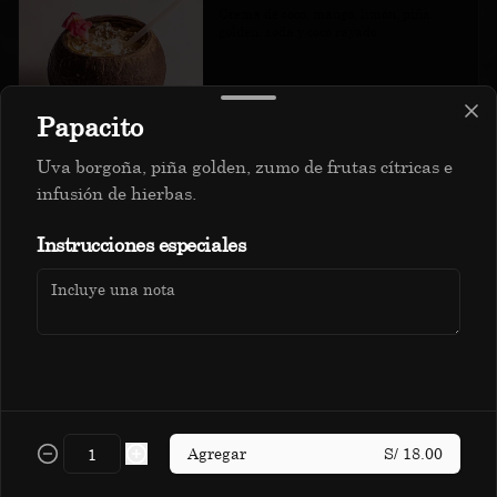
Crema de coco, mango, limón, piña 
golden, soda y coco rayado.
S/ 18.00
Papacito
Uva borgoña, piña golden, zumo de frutas cítricas e
Jamaikino
infusión de hierbas.
Cranberry, maracuyá, naranja, almibar 
Política de Cookies
de piña y infusión de flor de Jamaica.
Instrucciones especiales
Haga clic en Aceptar para permitir que Justo use cookies
a fin de personalizar este sitio, publicar anuncios y
S/ 14.00
medir su eficiencia en otras apps y sitios web, incluidas
las redes sociales. Personalice sus preferencias en
Configuración de cookies. Conozca más sobre nuestra
Política de Cookies
.
Papacito
Uva borgoña, piña golden, zumo de 
Configuración de cookies
Aceptar
frutas cítricas e infusión de hierbas.
Agregar
S/ 18.00