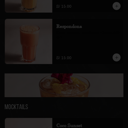
S/ 15.00
Respondona
Fresa, naranja, mandarina y limón.(400 
ml)
S/ 15.00
Mocktails
Coco Sunset