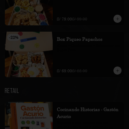
S/ 79.00
S/ 99.00
-
22
%
Box Piqueo Papachos
Alitas + Chicharrones + Salchipapa con 
Huevo Frito
S/ 69.00
S/ 88.00
Retail
Cocinando Historias - Gastón
Acurio
Regresar a esos abrazos que nos 
rodeaban con cariño y protección en 