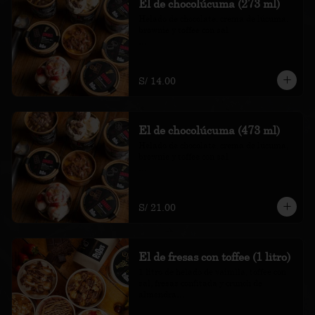
El de chocolúcuma (273 ml)
Helado de chocolate, crema de lúcuma, 
brownie y toffee con sal

*Nuestros precios están expresados en 
soles e incluyen impuestos de ley y 
recargo al consumo.
S/ 14.00
El de chocolúcuma (473 ml)
Helado de chocolate, crema de lúcuma, 
brownie y toffee con sal

*Nuestros precios están expresados en 
soles e incluyen impuestos de ley y 
recargo al consumo.
S/ 21.00
El de fresas con toffee (1 litro)
1 litro de helado de vainilla, toffee con 
sal, fresas confitada y crunch de 
almendra
