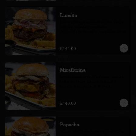
Limeña
huevo, plátano, salsa de rocoto, criolla, 
lechuga, tomate y camotitos. 
Acompañada de papas amarillas fritas.
S/ 44.00
Miraflorina
queso, tocino, cebolla crocante, pickles, 
salsa barbecue, pickles, lechuga y 
tomate. Acompañada de papas 
amarillas fritas.
S/ 46.00
Papacha
tocino, cebolla crocante, sauco kétchup, 
blue cheese, lechuga y tomate. 