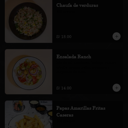
Chaufa de verduras
400 gramos
S/ 18.00
Ensalada Ranch
Mix de col, zanahoria, lechuga, tomate, 
cebolla, pepino, palta, croutones y 
mayonesa de leche.
S/ 14.00
Papas Amarillas Fritas
Caseras
250 gramos