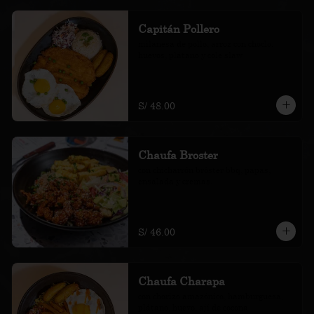
Capitán Pollero
milanesa de pollo, arroz con choclo, 
huevos, plátano y cole slaw
S/ 48.00
Chaufa Broster
con chicharrón bróster bbq, papas, 
ensalada y cremas.
S/ 46.00
Chaufa Charapa
con chorizo amazónico, hamburguesa, 
plátano, huevo, ají de cocona