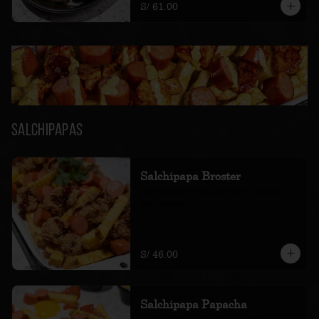
S/ 61.00
Salchipapas
Salchipapa Broster
con frankfurter, pollo bróster al bbq y 
sus cremas
S/ 46.00
Salchipapa Papacha