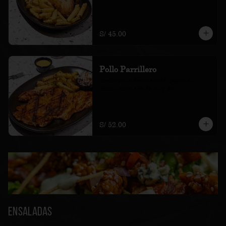
S/ 45.00
Pollo Parrillero
medio pollo deshuesado, papas al 
chimi, ensalada de col y ají
S/ 52.00
Ensaladas