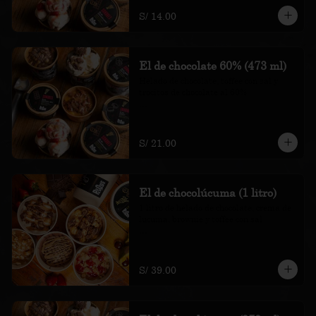
recargo al consumo.
S/ 14.00
El de chocolate 60% (473 ml)
Helado de chocolate, toffee con sal y 
trocitos de chocolate al 60%

*Nuestros precios están expresados en 
soles e incluyen impuestos de ley y 
recargo al consumo.
S/ 21.00
El de chocolúcuma (1 litro)
1 litro de helado de chocolate, crema de 
lúcuma, brownie y toffee con sal

*Nuestros precios están expresados en 
soles e incluyen impuestos de ley y 
recargo al consumo.
S/ 39.00