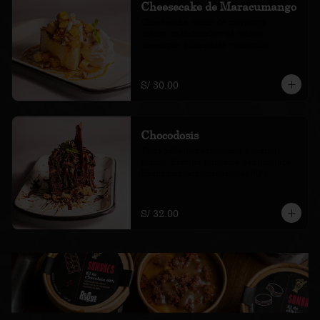
Cheesecake de Maracumango
Cheesecake, coulis de maracuyá, 
mango, marshmelow de mango, 
merengue, almendras y chantilly
S/ 30.00
Chocodosis
Torta rellena de chocolate y manjar 
blanco. Servida con salsa de chocolate. 
Hecha con cacao peruano al 60%
S/ 32.00