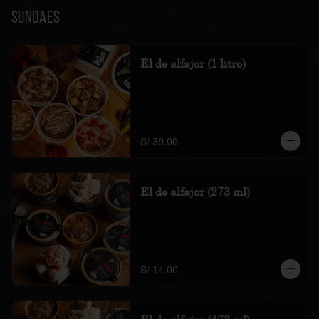
Sundaes
El de alfajor (1 litro)
1 litro de helado de vainilla, alfajor y 
toffee con sal

*Nuestros precios están expresados en 
soles e incluyen impuestos de ley y 
recargo al consumo.
S/ 39.00
El de alfajor (273 ml)
helado de vainilla, alfajor y toffee con 
sal

*Nuestros precios están expresados en 
soles e incluyen impuestos de ley y 
recargo al consumo.
S/ 14.00