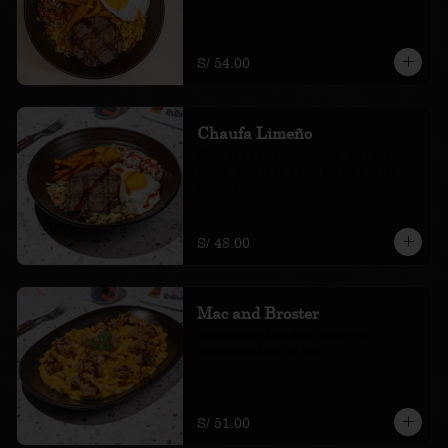
S/ 54.00
Chaufa Limeño
Montado de hamburguesa, plátano, 
huevo, ensalada de col nissei y salsa 
coreana
S/ 48.00
Mac and Broster
macarrones Mac and cheese con 
chicharrón bróster bbq
S/ 51.00