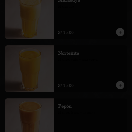
Maracuyá
S/ 15.00
Norteñita
Mango, piña y maracuyá
S/ 15.00
Pepón
Mango, fresa y naranja.