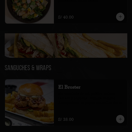
parmesano, salsa cesars
S/ 40.00
Sanguches & Wraps
El Broster
con ensalada de col, pickles, salsas 
tártara y papacha, lechuga, tomate. 
Acompañada de papas amarillas fritas.
S/ 38.00