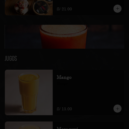
soles e incluyen impuestos de ley y 
recargo al consumo.
S/ 21.00
Jugos
Mango
Mango
S/ 15.00
Maracuyá