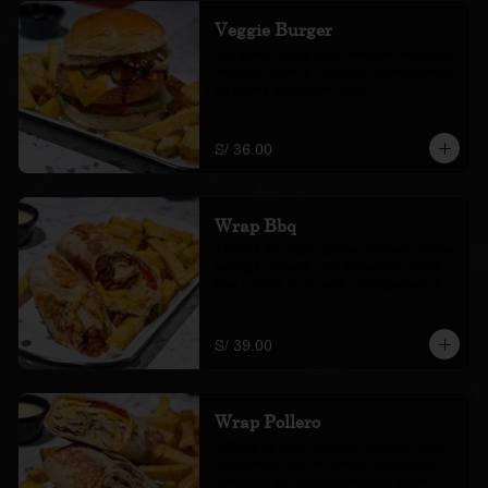
Veggie Burger
con queso, salsa bbq, cebollas crocantes, 
lechuga, tomate y pickles. Acompañada 
de papas amarillas fritas.
S/ 36.00
Wrap Bbq
Tortilla de trigo, chicken tenders, tocino, 
lechuga, tomate, mix de quesos, salsa 
bbq y salsa de la casa. Acompañado de 
papas amarillas fritas.
S/ 39.00
Wrap Pollero
tortilla de trigo, lechuga, tomate, pollo 
tipo brasa, mix de quesos, guacamole y 
crema de ají. Acompañado de papas 