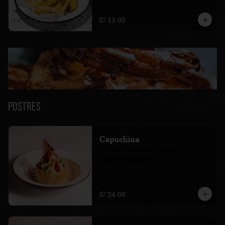
S/ 15.00
Postres
Capuchina
Torta de tres leches mojadita en 
cremoso capuchino
S/ 24.00