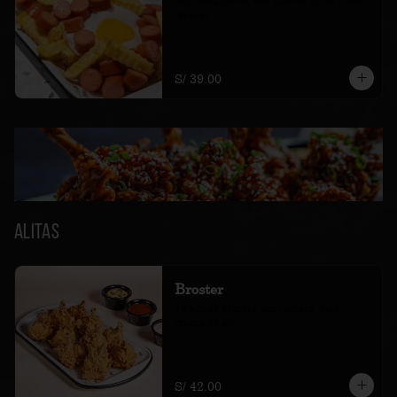
con frankfurter, dos huevos fritos y sus 
cremas
S/ 39.00
Alitas
Broster
10 alitas broster con tártara, golf y 
crema de ají
S/ 42.00