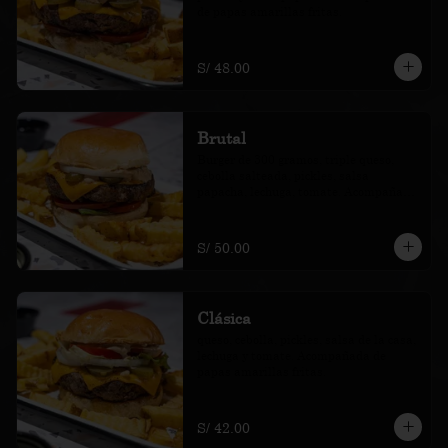
de papas amarillas fritas.
S/ 48.00
Brutal
Burger de 300 gramos, triple queso, 
cebolla salteada, pickles, salsa 
papacha, lechuga, tomate. Acompañada 
de papas amarillas fritas.
S/ 50.00
Clásica
queso, cebolla, pickles, salsa de la casa, 
lechuga y tomate. Acompañada de 
papas amarillas fritas.
S/ 42.00