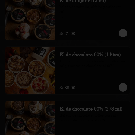
El de alfajor (473 ml)
helado de vainilla, alfajor y toffee con 
sal

*Nuestros precios están expresados en 
soles e incluyen impuestos de ley y 
recargo al consumo.
S/ 21.00
El de chocolate 60% (1 litro)
1 litro de helado de chocolate, toffee con 
sal y trocitos de chocolate al 60%

*Nuestros precios están expresados en 
soles e incluyen impuestos de ley y 
recargo al consumo.
S/ 39.00
El de chocolate 60% (273 ml)
Helado de chocolate, toffee con sal y 
trocitos de chocolate al 60%

*Nuestros precios están expresados en 
soles e incluyen impuestos de ley y 