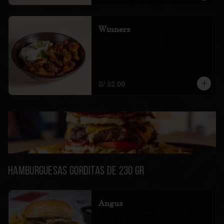
Winners
15 alitas al bbq nikkei y salsa blue 
cheese
S/ 52.00
Hamburguesas Gorditas de 230 gr
Angus
queso cheddar, tomate, cebolla, lechuga, 
pickles y salsa papacha. Acompañada 