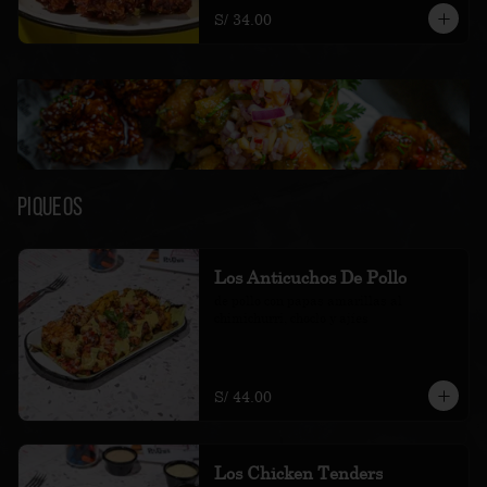
S/ 34.00
Piqueos
Los Anticuchos De Pollo
de pollo con papas amarillas al 
chimichurri, choclo y ajíes
S/ 44.00
Los Chicken Tenders