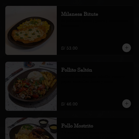
Milanesa Bitute
de pollo con queso y pesto y macarrones 
huancaína
S/ 53.00
Pollito Saltón
saltado con champis, cebolla, tomate, 
papas amarillas fritas y arroz
S/ 46.00
Pollo Mostrito
1/4 asado estilo brasa con papas, 
ensalada de col, chaufa y salsas