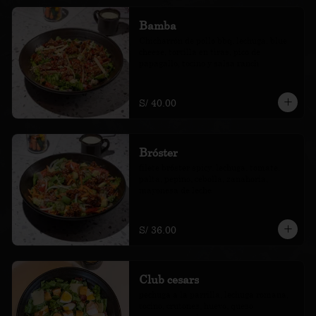
Bamba
Chicharrón de pollo bbq, lechuga, blue 
cheese, tortilla en tiras, pico de 
papagallo, tocino y salsa ranch
S/ 40.00
Bróster
filete bróster spicy, lechuga, tomate, 
palta, pepino, cebolla, zanahoria, 
mayonesa de leche
S/ 36.00
Club cesars
pechuga a la parrilla, lechuga romana, 
tocino, crutones, huevo, queso 