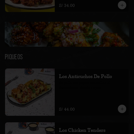
S/ 34.00
Piqueos
Los Anticuchos De Pollo
de pollo con papas amarillas al 
chimichurri, choclo y ajíes
S/ 44.00
Los Chicken Tenders