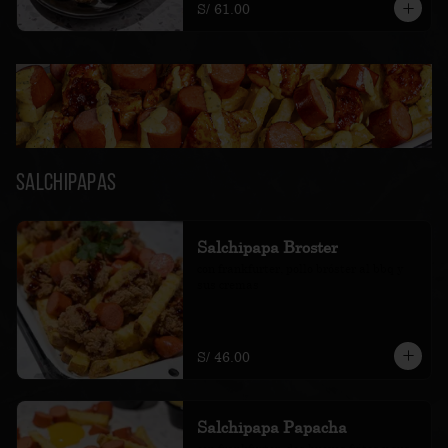
S/ 61.00
Salchipapas
Salchipapa Broster
con frankfurter, pollo bróster al bbq y 
sus cremas
S/ 46.00
Salchipapa Papacha