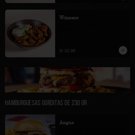
Winners
15 alitas al bbq nikkei y salsa blue 
cheese
S/ 52.00
Hamburguesas Gorditas de 230 gr
Angus
queso cheddar, tomate, cebolla, lechuga, 
pickles y salsa papacha. Acompañada 