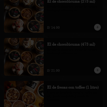
El de chocolúcuma (273 ml)
Helado de chocolate, crema de lúcuma, 
brownie y toffee con sal

*Nuestros precios están expresados en 
soles e incluyen impuestos de ley y 
recargo al consumo.
S/ 14.00
El de chocolúcuma (473 ml)
Helado de chocolate, crema de lúcuma, 
brownie y toffee con sal

*Nuestros precios están expresados en 
soles e incluyen impuestos de ley y 
recargo al consumo.
S/ 21.00
El de fresas con toffee (1 litro)
1 litro de helado de vainilla, toffee con 
sal, fresas confitada y crunch de 
almendra
