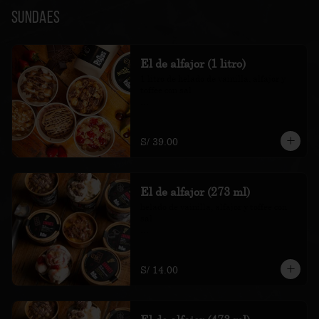
Sundaes
El de alfajor (1 litro)
1 litro de helado de vainilla, alfajor y 
toffee con sal

*Nuestros precios están expresados en 
soles e incluyen impuestos de ley y 
recargo al consumo.
S/ 39.00
El de alfajor (273 ml)
helado de vainilla, alfajor y toffee con 
sal

*Nuestros precios están expresados en 
soles e incluyen impuestos de ley y 
recargo al consumo.
S/ 14.00