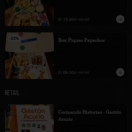
S/ 79.00
S/ 99.00
-
22
%
Box Piqueo Papachos
Alitas + Chicharrones + Salchipapa con 
Huevo Frito
S/ 69.00
S/ 88.00
Retail
Cocinando Historias - Gastón
Acurio
Regresar a esos abrazos que nos 
rodeaban con cariño y protección en 