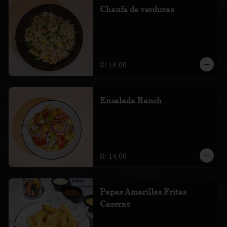
Chaufa de verduras
400 gramos
S/ 18.00
Ensalada Ranch
Mix de col, zanahoria, lechuga, tomate, 
cebolla, pepino, palta, croutones y 
mayonesa de leche.
S/ 14.00
Papas Amarillas Fritas
Caseras
250 gramos