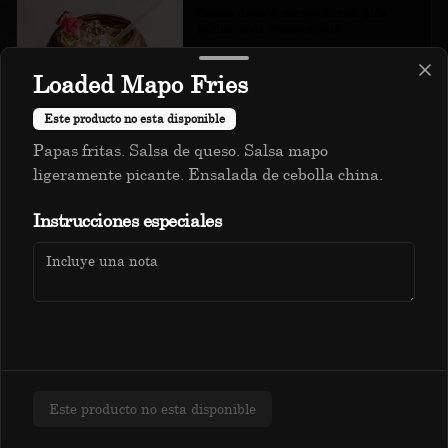
Crema de coco, mango, limón, piña 
golden, soda y coco rayado.
Loaded Mapo Fries
S/ 18.00
Este producto no esta disponible
Papas fritas. Salsa de queso. Salsa mapo
Jamaikino
ligeramente picante. Ensalada de cebolla china.
Cranberry, maracuyá, naranja, almibar 
Política de Cookies
de piña y infusión de flor de Jamaica.
Instrucciones especiales
Haga clic en Aceptar para permitir que Justo use cookies
a fin de personalizar este sitio, publicar anuncios y
S/ 14.00
medir su eficiencia en otras apps y sitios web, incluidas
las redes sociales. Personalice sus preferencias en
Configuración de cookies. Conozca más sobre nuestra
Política de Cookies
.
Papacito
Uva borgoña, piña golden, zumo de 
Configuración de cookies
Aceptar
frutas cítricas e infusión de hierbas.
Este producto no esta disponible