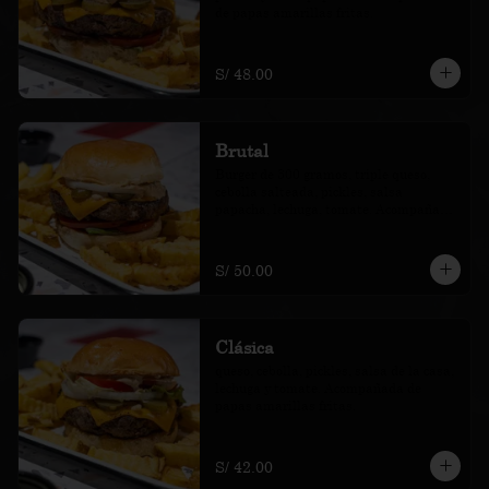
de papas amarillas fritas.
S/ 48.00
Brutal
Burger de 300 gramos, triple queso, 
cebolla salteada, pickles, salsa 
papacha, lechuga, tomate. Acompañada 
de papas amarillas fritas.
S/ 50.00
Clásica
queso, cebolla, pickles, salsa de la casa, 
lechuga y tomate. Acompañada de 
papas amarillas fritas.
S/ 42.00