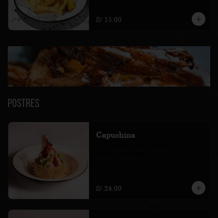
S/ 15.00
Postres
Capuchina
Torta de tres leches mojadita en 
cremoso capuchino
S/ 24.00