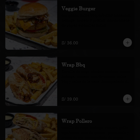
Veggie Burger
con queso, salsa bbq, cebollas crocantes, 
lechuga, tomate y pickles. Acompañada 
de papas amarillas fritas.
S/ 36.00
Wrap Bbq
Tortilla de trigo, chicken tenders, tocino, 
lechuga, tomate, mix de quesos, salsa 
bbq y salsa de la casa. Acompañado de 
papas amarillas fritas.
S/ 39.00
Wrap Pollero
tortilla de trigo, lechuga, tomate, pollo 
tipo brasa, mix de quesos, guacamole y 
crema de ají. Acompañado de papas 