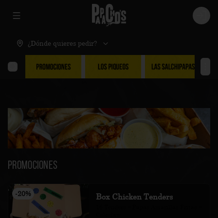
Abrir menu de navegación
Logi
¿Dónde quieres pedir?
Promociones
-
20
%
Box Chicken Tenders
16 Tenders + Papas Amarillas Fritas + 
Coleslaw