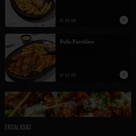
S/ 45.00
Pollo Parrillero
medio pollo deshuesado, papas al 
chimi, ensalada de col y ají
S/ 52.00
Ensaladas