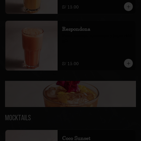
S/ 15.00
Respondona
Fresa, naranja, mandarina y limón.(400 
ml)
S/ 15.00
Mocktails
Coco Sunset