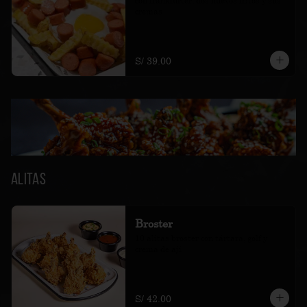
con frankfurter, dos huevos fritos y sus 
cremas
S/ 39.00
Alitas
Broster
10 alitas broster con tártara, golf y 
crema de ají
S/ 42.00