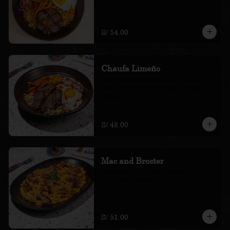
S/ 54.00
Chaufa Limeño
Montado de hamburguesa, plátano, 
huevo, ensalada de col nissei y salsa 
coreana
S/ 48.00
Mac and Broster
macarrones Mac and cheese con 
chicharrón bróster bbq
S/ 51.00