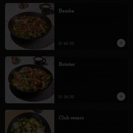
Bamba
Chicharrón de pollo bbq, lechuga, blue 
cheese, tortilla en tiras, pico de 
papagallo, tocino y salsa ranch
S/ 40.00
Bróster
filete bróster spicy, lechuga, tomate, 
palta, pepino, cebolla, zanahoria, 
mayonesa de leche
S/ 36.00
Club cesars
pechuga a la parrilla, lechuga romana, 
tocino, crutones, huevo, queso 