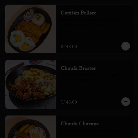
Capitán Pollero
milanesa de pollo, arroz con choclo, 
huevos, plátano y cole slaw
S/ 48.00
Chaufa Broster
con chicharrón bróster bbq, papas, 
ensalada y cremas.
S/ 46.00
Chaufa Charapa
con chorizo amazónico, hamburguesa, 
plátano, huevo, ají de cocona