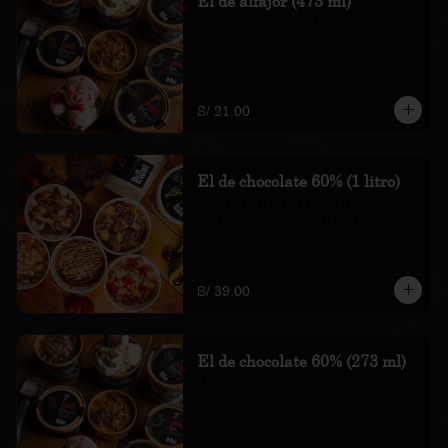
El de alfajor (473 ml)
helado de vainilla, alfajor y toffee con 
sal

*Nuestros precios están expresados en 
soles e incluyen impuestos de ley y 
recargo al consumo.
S/ 21.00
El de chocolate 60% (1 litro)
1 litro de helado de chocolate, toffee con 
sal y trocitos de chocolate al 60%

*Nuestros precios están expresados en 
soles e incluyen impuestos de ley y 
recargo al consumo.
S/ 39.00
El de chocolate 60% (273 ml)
Helado de chocolate, toffee con sal y 
trocitos de chocolate al 60%

*Nuestros precios están expresados en 
soles e incluyen impuestos de ley y 