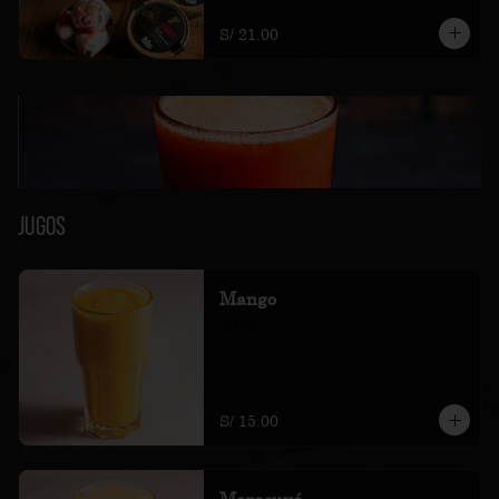
soles e incluyen impuestos de ley y 
recargo al consumo.
S/ 21.00
Jugos
Mango
Mango
S/ 15.00
Maracuyá