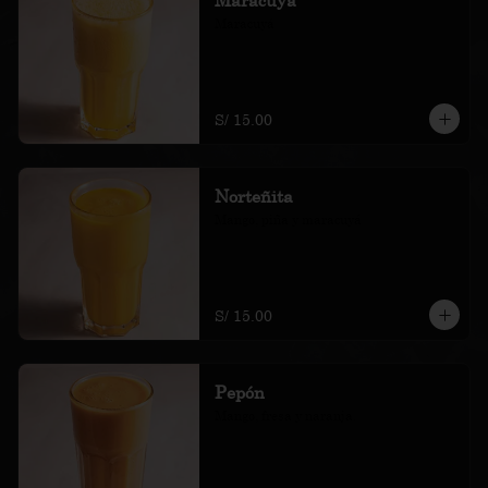
Maracuyá
S/ 15.00
Norteñita
Mango, piña y maracuyá
S/ 15.00
Pepón
Mango, fresa y naranja.