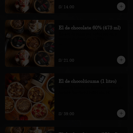
recargo al consumo.
S/ 14.00
El de chocolate 60% (473 ml)
Helado de chocolate, toffee con sal y 
trocitos de chocolate al 60%

*Nuestros precios están expresados en 
soles e incluyen impuestos de ley y 
recargo al consumo.
S/ 21.00
El de chocolúcuma (1 litro)
1 litro de helado de chocolate, crema de 
lúcuma, brownie y toffee con sal

*Nuestros precios están expresados en 
soles e incluyen impuestos de ley y 
recargo al consumo.
S/ 39.00