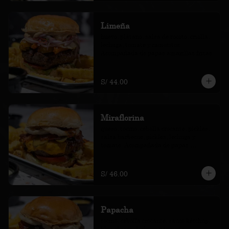
Limeña
huevo, plátano, salsa de rocoto, criolla, 
lechuga, tomate y camotitos. 
Acompañada de papas amarillas fritas.
S/ 44.00
Miraflorina
queso, tocino, cebolla crocante, pickles, 
salsa barbecue, pickles, lechuga y 
tomate. Acompañada de papas 
amarillas fritas.
S/ 46.00
Papacha
tocino, cebolla crocante, sauco kétchup, 
blue cheese, lechuga y tomate. 