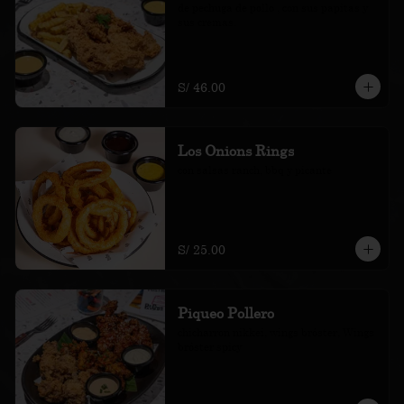
de pechuga de pollo , con sus papitas y 
sus cremas.
S/ 46.00
Los Onions Rings
con salsas ranch, bbq y picante
S/ 25.00
Piqueo Pollero
chicharron nikkei, wings bróster, Wings 
bróster spicy