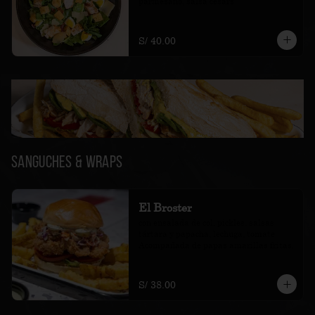
parmesano, salsa cesars
S/ 40.00
Sanguches & Wraps
El Broster
con ensalada de col, pickles, salsas 
tártara y papacha, lechuga, tomate. 
Acompañada de papas amarillas fritas.
S/ 38.00