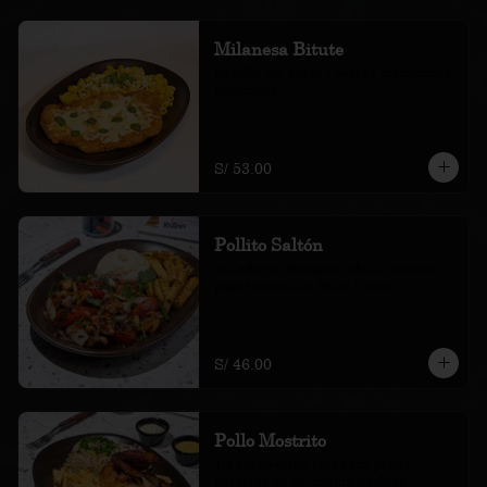
Milanesa Bitute
de pollo con queso y pesto y macarrones 
huancaína
S/ 53.00
Pollito Saltón
saltado con champis, cebolla, tomate, 
papas amarillas fritas y arroz
S/ 46.00
Pollo Mostrito
1/4 asado estilo brasa con papas, 
ensalada de col, chaufa y salsas