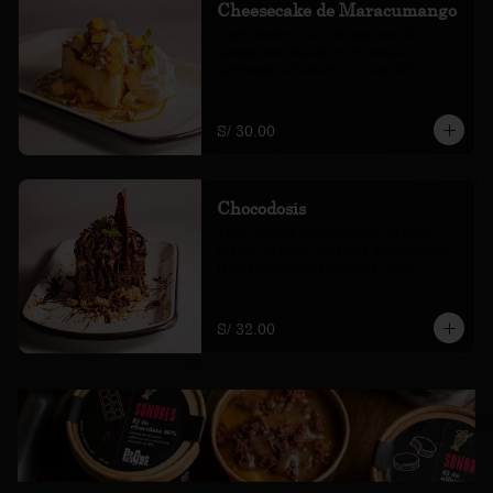
Cheesecake de Maracumango
Cheesecake, coulis de maracuyá, 
mango, marshmelow de mango, 
merengue, almendras y chantilly
S/ 30.00
Chocodosis
Torta rellena de chocolate y manjar 
blanco. Servida con salsa de chocolate. 
Hecha con cacao peruano al 60%
S/ 32.00