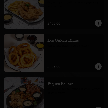
de pechuga de pollo , con sus papitas y 
sus cremas.
S/ 46.00
Los Onions Rings
con salsas ranch, bbq y picante
S/ 25.00
Piqueo Pollero
chicharron nikkei, wings bróster, Wings 
bróster spicy