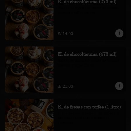
El de chocolúcuma (273 ml)
Helado de chocolate, crema de lúcuma, 
brownie y toffee con sal

*Nuestros precios están expresados en 
soles e incluyen impuestos de ley y 
recargo al consumo.
S/ 14.00
El de chocolúcuma (473 ml)
Helado de chocolate, crema de lúcuma, 
brownie y toffee con sal

*Nuestros precios están expresados en 
soles e incluyen impuestos de ley y 
recargo al consumo.
S/ 21.00
El de fresas con toffee (1 litro)
1 litro de helado de vainilla, toffee con 
sal, fresas confitada y crunch de 
almendra
