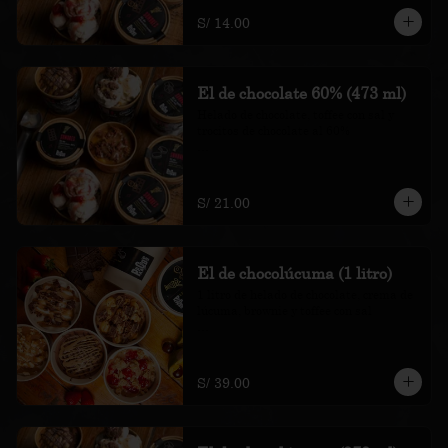
recargo al consumo.
S/ 14.00
El de chocolate 60% (473 ml)
Helado de chocolate, toffee con sal y 
trocitos de chocolate al 60%

*Nuestros precios están expresados en 
soles e incluyen impuestos de ley y 
recargo al consumo.
S/ 21.00
El de chocolúcuma (1 litro)
1 litro de helado de chocolate, crema de 
lúcuma, brownie y toffee con sal

*Nuestros precios están expresados en 
soles e incluyen impuestos de ley y 
recargo al consumo.
S/ 39.00