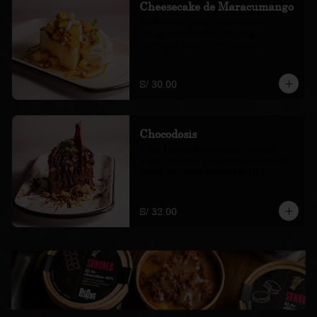
Cheesecake de Maracumango
Cheesecake, coulis de maracuyá, 
mango, marshmelow de mango, 
merengue, almendras y chantilly
S/ 30.00
Chocodosis
Torta rellena de chocolate y manjar 
blanco. Servida con salsa de chocolate. 
Hecha con cacao peruano al 60%
S/ 32.00