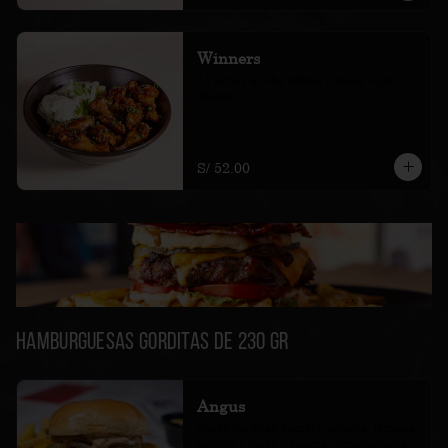
Winners
15 alitas al bbq nikkei y salsa blue 
cheese
S/ 52.00
Hamburguesas Gorditas de 230 gr
Angus
queso cheddar, tomate, cebolla, lechuga, 
pickles y salsa papacha. Acompañada 