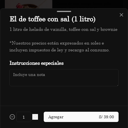
Crema de coco, mango, limón, piña 
golden, soda y coco rayado.
El de toffee con sal (1 litro)
1 litro de helado de vainilla, toffee con sal y brownie
S/ 18.00
*Nuestros precios están expresados en soles e
Jamaikino
incluyen impuestos de ley y recargo al consumo.
Cranberry, maracuyá, naranja, almibar 
Política de Cookies
de piña y infusión de flor de Jamaica.
Instrucciones especiales
Haga clic en Aceptar para permitir que Justo use cookies
a fin de personalizar este sitio, publicar anuncios y
S/ 14.00
medir su eficiencia en otras apps y sitios web, incluidas
las redes sociales. Personalice sus preferencias en
Configuración de cookies. Conozca más sobre nuestra
Política de Cookies
.
Papacito
Uva borgoña, piña golden, zumo de 
Configuración de cookies
Aceptar
frutas cítricas e infusión de hierbas.
Agregar
S/ 39.00