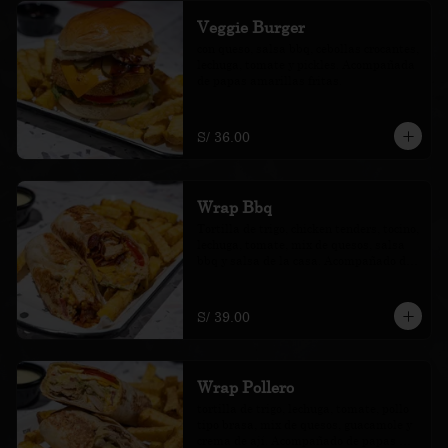
Veggie Burger
con queso, salsa bbq, cebollas crocantes, 
lechuga, tomate y pickles. Acompañada 
de papas amarillas fritas.
S/ 36.00
Wrap Bbq
Tortilla de trigo, chicken tenders, tocino, 
lechuga, tomate, mix de quesos, salsa 
bbq y salsa de la casa. Acompañado de 
papas amarillas fritas.
S/ 39.00
Wrap Pollero
tortilla de trigo, lechuga, tomate, pollo 
tipo brasa, mix de quesos, guacamole y 
crema de ají. Acompañado de papas 