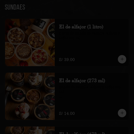
Sundaes
El de alfajor (1 litro)
1 litro de helado de vainilla, alfajor y 
toffee con sal

*Nuestros precios están expresados en 
soles e incluyen impuestos de ley y 
recargo al consumo.
S/ 39.00
El de alfajor (273 ml)
helado de vainilla, alfajor y toffee con 
sal

*Nuestros precios están expresados en 
soles e incluyen impuestos de ley y 
recargo al consumo.
S/ 14.00