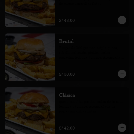
de papas amarillas fritas.
S/ 48.00
Brutal
Burger de 300 gramos, triple queso, 
cebolla salteada, pickles, salsa 
papacha, lechuga, tomate. Acompañada 
de papas amarillas fritas.
S/ 50.00
Clásica
queso, cebolla, pickles, salsa de la casa, 
lechuga y tomate. Acompañada de 
papas amarillas fritas.
S/ 42.00