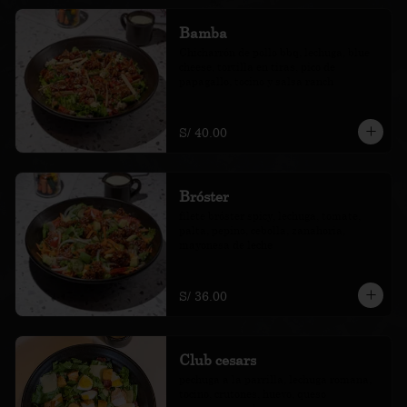
Bamba
Chicharrón de pollo bbq, lechuga, blue 
cheese, tortilla en tiras, pico de 
papagallo, tocino y salsa ranch
S/ 40.00
Bróster
filete bróster spicy, lechuga, tomate, 
palta, pepino, cebolla, zanahoria, 
mayonesa de leche
S/ 36.00
Club cesars
pechuga a la parrilla, lechuga romana, 
tocino, crutones, huevo, queso 