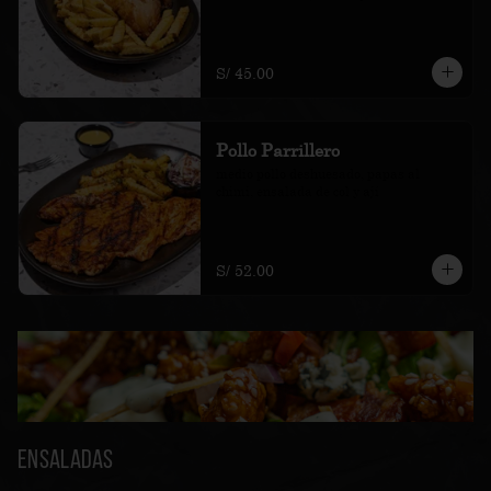
S/ 45.00
Pollo Parrillero
medio pollo deshuesado, papas al 
chimi, ensalada de col y ají
S/ 52.00
Ensaladas