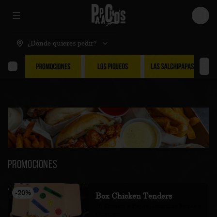
Abrir menu de navegación
Logi
¿Dónde quieres pedir?
Promociones
-
20
%
Box Chicken Tenders
16 Tenders + Papas Amarillas Fritas + 
Coleslaw