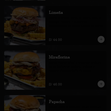
Limeña
huevo, plátano, salsa de rocoto, criolla, 
lechuga, tomate y camotitos. 
Acompañada de papas amarillas fritas.
S/ 44.00
Miraflorina
queso, tocino, cebolla crocante, pickles, 
salsa barbecue, pickles, lechuga y 
tomate. Acompañada de papas 
amarillas fritas.
S/ 46.00
Papacha
tocino, cebolla crocante, sauco kétchup, 
blue cheese, lechuga y tomate. 