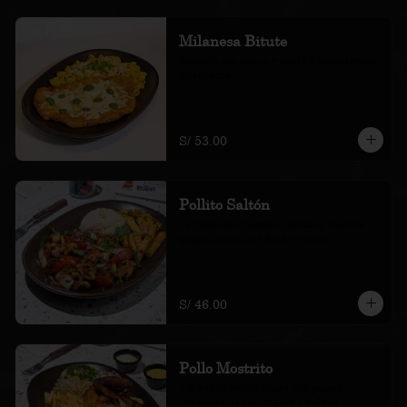
Milanesa Bitute
de pollo con queso y pesto y macarrones 
huancaína
S/ 53.00
Pollito Saltón
saltado con champis, cebolla, tomate, 
papas amarillas fritas y arroz
S/ 46.00
Pollo Mostrito
1/4 asado estilo brasa con papas, 
ensalada de col, chaufa y salsas