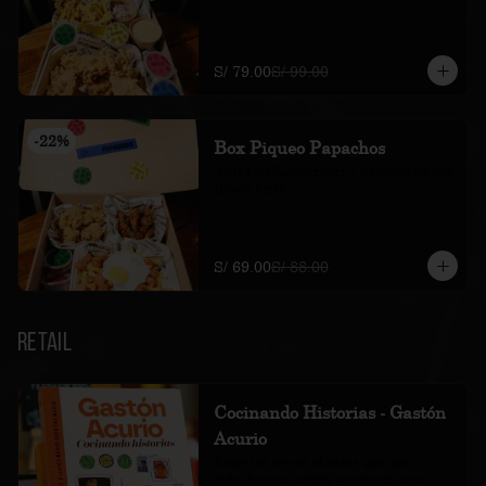
S/ 79.00
S/ 99.00
-
22
%
Box Piqueo Papachos
Alitas + Chicharrones + Salchipapa con 
Huevo Frito
S/ 69.00
S/ 88.00
Retail
Cocinando Historias - Gastón
Acurio
Regresar a esos abrazos que nos 
rodeaban con cariño y protección en 