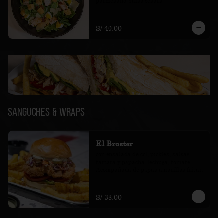
parmesano, salsa cesars
S/ 40.00
Sanguches & Wraps
El Broster
con ensalada de col, pickles, salsas 
tártara y papacha, lechuga, tomate. 
Acompañada de papas amarillas fritas.
S/ 38.00