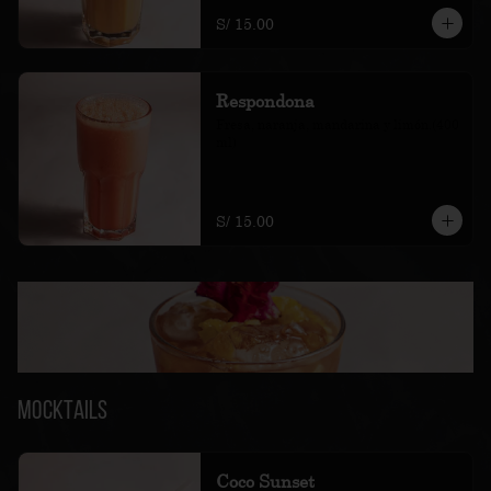
S/ 15.00
Respondona
Fresa, naranja, mandarina y limón.(400 
ml)
S/ 15.00
Mocktails
Coco Sunset