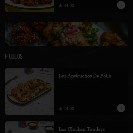
S/ 34.00
Piqueos
Los Anticuchos De Pollo
de pollo con papas amarillas al 
chimichurri, choclo y ajíes
S/ 44.00
Los Chicken Tenders