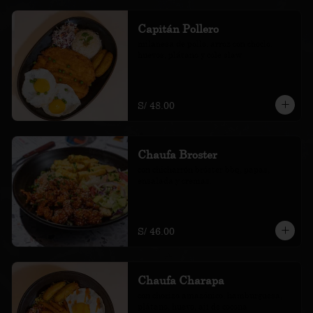
Capitán Pollero
milanesa de pollo, arroz con choclo, 
huevos, plátano y cole slaw
S/ 48.00
Chaufa Broster
con chicharrón bróster bbq, papas, 
ensalada y cremas.
S/ 46.00
Chaufa Charapa
con chorizo amazónico, hamburguesa, 
plátano, huevo, ají de cocona