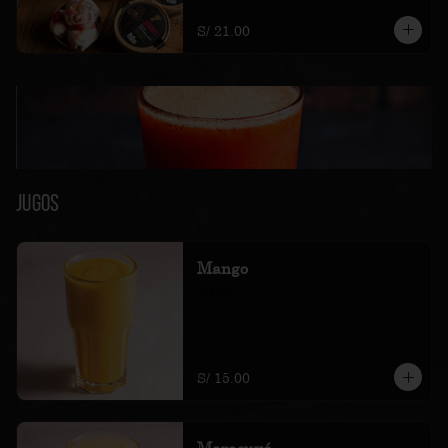
soles e incluyen impuestos de ley y 
recargo al consumo.
S/ 21.00
Jugos
Mango
Mango
S/ 15.00
Maracuyá