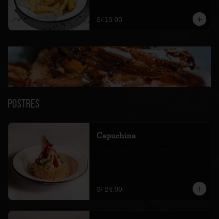
S/ 15.00
Postres
Capuchina
Torta de tres leches mojadita en 
cremoso capuchino
S/ 24.00