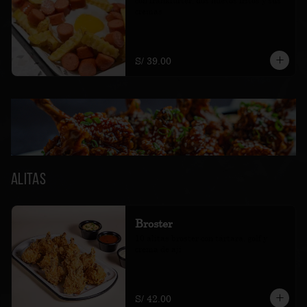
con frankfurter, dos huevos fritos y sus 
cremas
S/ 39.00
Alitas
Broster
10 alitas broster con tártara, golf y 
crema de ají
S/ 42.00