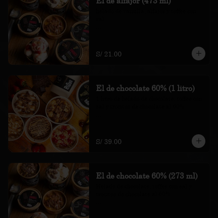
El de alfajor (473 ml)
helado de vainilla, alfajor y toffee con 
sal

*Nuestros precios están expresados en 
soles e incluyen impuestos de ley y 
recargo al consumo.
S/ 21.00
El de chocolate 60% (1 litro)
1 litro de helado de chocolate, toffee con 
sal y trocitos de chocolate al 60%

*Nuestros precios están expresados en 
soles e incluyen impuestos de ley y 
recargo al consumo.
S/ 39.00
El de chocolate 60% (273 ml)
Helado de chocolate, toffee con sal y 
trocitos de chocolate al 60%

*Nuestros precios están expresados en 
soles e incluyen impuestos de ley y 