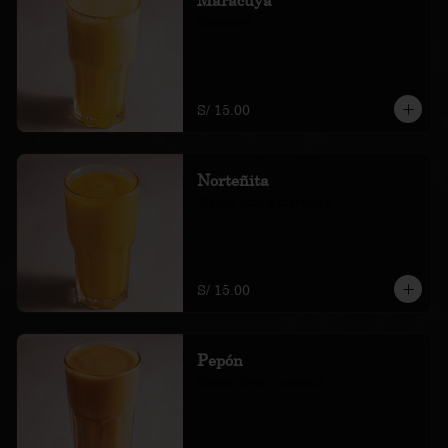
Maracuyá
S/ 15.00
Norteñita
Mango, piña y maracuyá
S/ 15.00
Pepón
Mango, fresa y naranja.