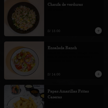
Chaufa de verduras
400 gramos
S/ 18.00
Ensalada Ranch
Mix de col, zanahoria, lechuga, tomate, 
cebolla, pepino, palta, croutones y 
mayonesa de leche.
S/ 14.00
Papas Amarillas Fritas
Caseras
250 gramos