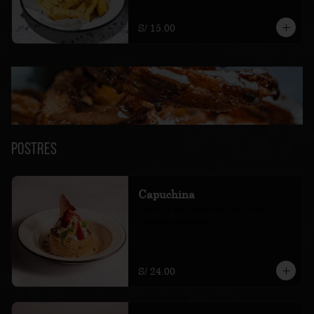
S/ 15.00
Postres
Capuchina
Torta de tres leches mojadita en 
cremoso capuchino
S/ 24.00