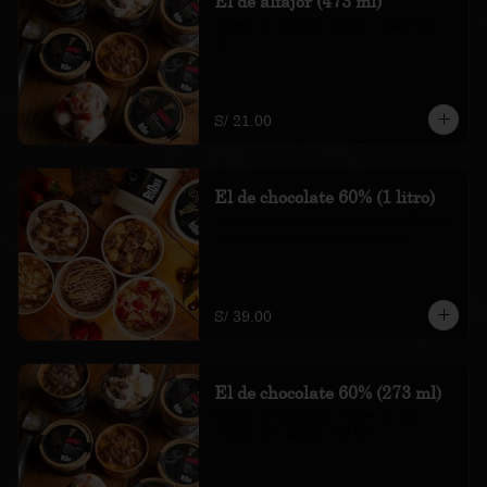
El de alfajor (473 ml)
helado de vainilla, alfajor y toffee con 
sal

*Nuestros precios están expresados en 
soles e incluyen impuestos de ley y 
recargo al consumo.
S/ 21.00
El de chocolate 60% (1 litro)
1 litro de helado de chocolate, toffee con 
sal y trocitos de chocolate al 60%

*Nuestros precios están expresados en 
soles e incluyen impuestos de ley y 
recargo al consumo.
S/ 39.00
El de chocolate 60% (273 ml)
Helado de chocolate, toffee con sal y 
trocitos de chocolate al 60%

*Nuestros precios están expresados en 
soles e incluyen impuestos de ley y 