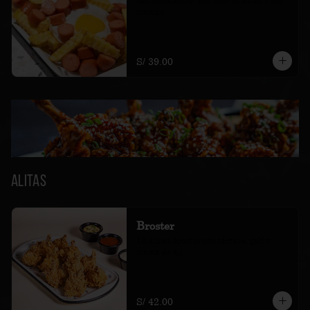
con frankfurter, dos huevos fritos y sus 
cremas
S/ 39.00
Alitas
Broster
10 alitas broster con tártara, golf y 
crema de ají
S/ 42.00