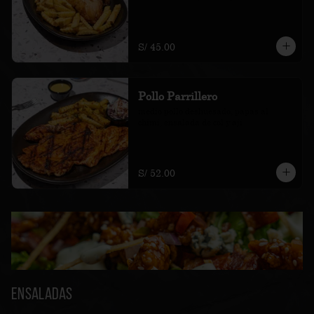
S/ 45.00
Pollo Parrillero
medio pollo deshuesado, papas al 
chimi, ensalada de col y ají
S/ 52.00
Ensaladas