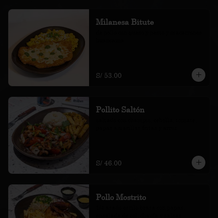
Milanesa Bitute
de pollo con queso y pesto y macarrones 
huancaína
S/ 53.00
Pollito Saltón
saltado con champis, cebolla, tomate, 
papas amarillas fritas y arroz
S/ 46.00
Pollo Mostrito
1/4 asado estilo brasa con papas, 
ensalada de col, chaufa y salsas