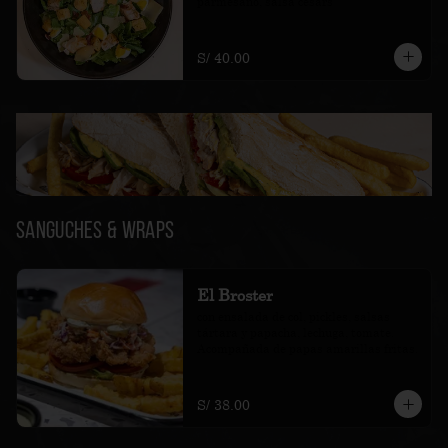
parmesano, salsa cesars
S/ 40.00
Sanguches & Wraps
El Broster
con ensalada de col, pickles, salsas 
tártara y papacha, lechuga, tomate. 
Acompañada de papas amarillas fritas.
S/ 38.00