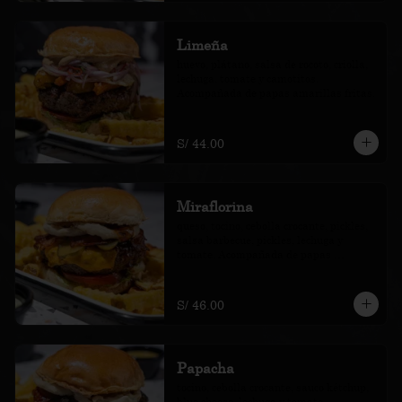
Limeña
huevo, plátano, salsa de rocoto, criolla, 
lechuga, tomate y camotitos. 
Acompañada de papas amarillas fritas.
S/ 44.00
Miraflorina
queso, tocino, cebolla crocante, pickles, 
salsa barbecue, pickles, lechuga y 
tomate. Acompañada de papas 
amarillas fritas.
S/ 46.00
Papacha
tocino, cebolla crocante, sauco kétchup, 
blue cheese, lechuga y tomate. 