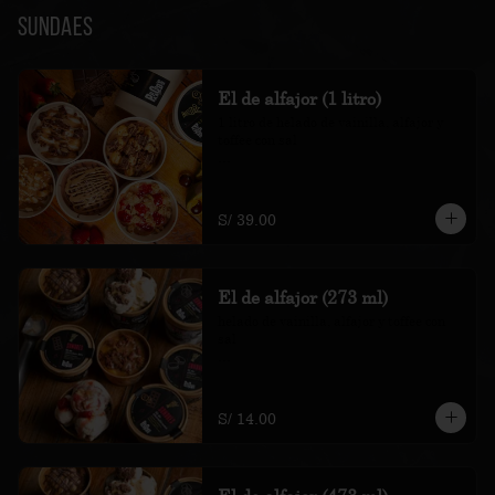
Sundaes
El de alfajor (1 litro)
1 litro de helado de vainilla, alfajor y 
toffee con sal

*Nuestros precios están expresados en 
soles e incluyen impuestos de ley y 
recargo al consumo.
S/ 39.00
El de alfajor (273 ml)
helado de vainilla, alfajor y toffee con 
sal

*Nuestros precios están expresados en 
soles e incluyen impuestos de ley y 
recargo al consumo.
S/ 14.00