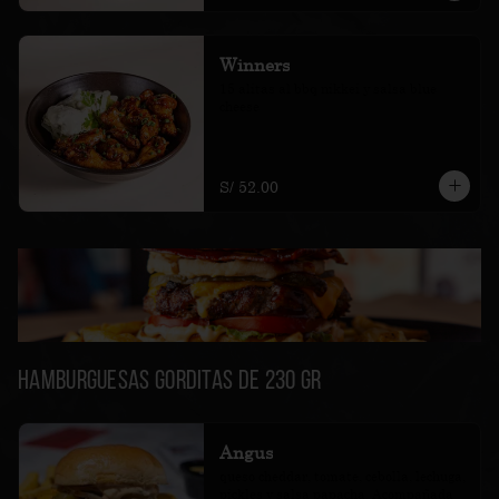
Winners
15 alitas al bbq nikkei y salsa blue 
cheese
S/ 52.00
Hamburguesas Gorditas de 230 gr
Angus
queso cheddar, tomate, cebolla, lechuga, 
pickles y salsa papacha. Acompañada 