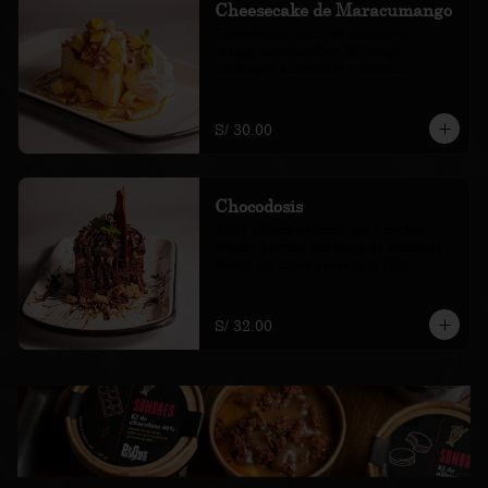
Cheesecake de Maracumango
Cheesecake, coulis de maracuyá, 
mango, marshmelow de mango, 
merengue, almendras y chantilly
S/ 30.00
Chocodosis
Torta rellena de chocolate y manjar 
blanco. Servida con salsa de chocolate. 
Hecha con cacao peruano al 60%
S/ 32.00