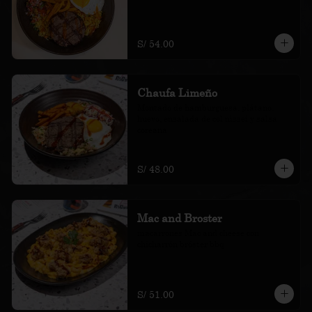
S/ 54.00
Chaufa Limeño
Montado de hamburguesa, plátano, 
huevo, ensalada de col nissei y salsa 
coreana
S/ 48.00
Mac and Broster
macarrones Mac and cheese con 
chicharrón bróster bbq
S/ 51.00