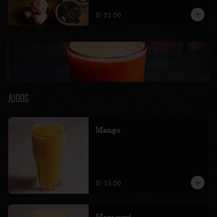
soles e incluyen impuestos de ley y 
recargo al consumo.
S/ 21.00
Jugos
Mango
Mango
S/ 15.00
Maracuyá