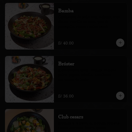
Bamba
Chicharrón de pollo bbq, lechuga, blue 
cheese, tortilla en tiras, pico de 
papagallo, tocino y salsa ranch
S/ 40.00
Bróster
filete bróster spicy, lechuga, tomate, 
palta, pepino, cebolla, zanahoria, 
mayonesa de leche
S/ 36.00
Club cesars
pechuga a la parrilla, lechuga romana, 
tocino, crutones, huevo, queso 