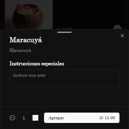
Crema de coco, mango, limón, piña 
golden, soda y coco rayado.
S/ 18.00
Maracuyá
Jamaikino
Maracuyá
Cranberry, maracuyá, naranja, almibar 
Política de Cookies
de piña y infusión de flor de Jamaica.
Instrucciones especiales
Haga clic en Aceptar para permitir que Justo use cookies
a fin de personalizar este sitio, publicar anuncios y
S/ 14.00
medir su eficiencia en otras apps y sitios web, incluidas
las redes sociales. Personalice sus preferencias en
Configuración de cookies. Conozca más sobre nuestra
Política de Cookies
.
Papacito
Uva borgoña, piña golden, zumo de 
Configuración de cookies
Aceptar
frutas cítricas e infusión de hierbas.
Agregar
S/ 15.00