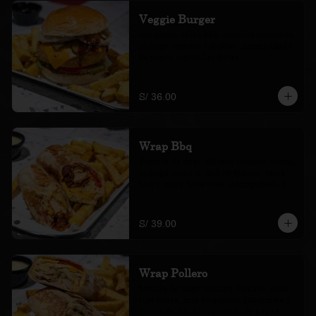
Veggie Burger
con queso, salsa bbq, cebollas crocantes, 
lechuga, tomate y pickles. Acompañada 
de papas amarillas fritas.
S/ 36.00
Wrap Bbq
Tortilla de trigo, chicken tenders, tocino, 
lechuga, tomate, mix de quesos, salsa 
bbq y salsa de la casa. Acompañado de 
papas amarillas fritas.
S/ 39.00
Wrap Pollero
tortilla de trigo, lechuga, tomate, pollo 
tipo brasa, mix de quesos, guacamole y 
crema de ají. Acompañado de papas 