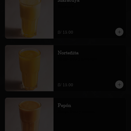
Maracuyá
S/ 15.00
Norteñita
Mango, piña y maracuyá
S/ 15.00
Pepón
Mango, fresa y naranja.