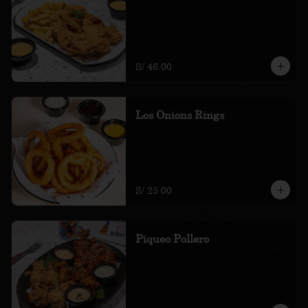
de pechuga de pollo , con sus papitas y 
sus cremas.
S/ 46.00
Los Onions Rings
con salsas ranch, bbq y picante
S/ 25.00
Piqueo Pollero
chicharron nikkei, wings bróster, Wings 
bróster spicy