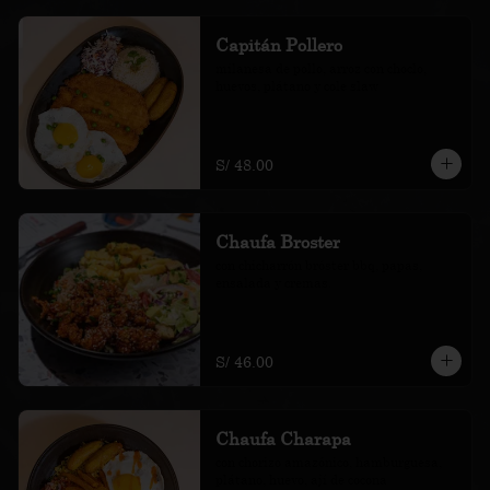
Capitán Pollero
milanesa de pollo, arroz con choclo, 
huevos, plátano y cole slaw
S/ 48.00
Chaufa Broster
con chicharrón bróster bbq, papas, 
ensalada y cremas.
S/ 46.00
Chaufa Charapa
con chorizo amazónico, hamburguesa, 
plátano, huevo, ají de cocona