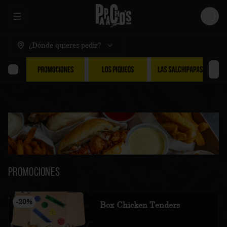
Abrir menu de navegación
Logi
¿Dónde quieres pedir?
Promociones
-
20
%
Box Chicken Tenders
16 Tenders + Papas Amarillas Fritas + 
Coleslaw