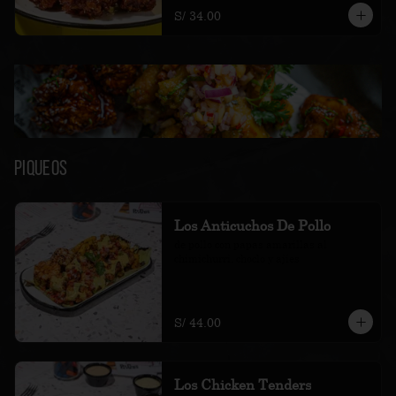
S/ 34.00
Piqueos
Los Anticuchos De Pollo
de pollo con papas amarillas al 
chimichurri, choclo y ajíes
S/ 44.00
Los Chicken Tenders