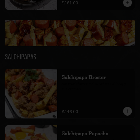
S/ 61.00
Salchipapas
Salchipapa Broster
con frankfurter, pollo bróster al bbq y 
sus cremas
S/ 46.00
Salchipapa Papacha