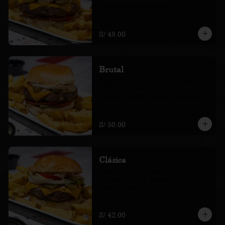
de papas amarillas fritas.
S/ 48.00
Brutal
Burger de 300 gramos, triple queso, 
cebolla salteada, pickles, salsa 
papacha, lechuga, tomate. Acompañada 
de papas amarillas fritas.
S/ 50.00
Clásica
queso, cebolla, pickles, salsa de la casa, 
lechuga y tomate. Acompañada de 
papas amarillas fritas.
S/ 42.00