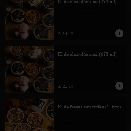
El de chocolúcuma (273 ml)
Helado de chocolate, crema de lúcuma, 
brownie y toffee con sal

*Nuestros precios están expresados en 
soles e incluyen impuestos de ley y 
recargo al consumo.
S/ 14.00
El de chocolúcuma (473 ml)
Helado de chocolate, crema de lúcuma, 
brownie y toffee con sal

*Nuestros precios están expresados en 
soles e incluyen impuestos de ley y 
recargo al consumo.
S/ 21.00
El de fresas con toffee (1 litro)
1 litro de helado de vainilla, toffee con 
sal, fresas confitada y crunch de 
almendra
