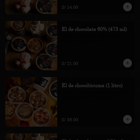
recargo al consumo.
S/ 14.00
El de chocolate 60% (473 ml)
Helado de chocolate, toffee con sal y 
trocitos de chocolate al 60%

*Nuestros precios están expresados en 
soles e incluyen impuestos de ley y 
recargo al consumo.
S/ 21.00
El de chocolúcuma (1 litro)
1 litro de helado de chocolate, crema de 
lúcuma, brownie y toffee con sal

*Nuestros precios están expresados en 
soles e incluyen impuestos de ley y 
recargo al consumo.
S/ 39.00