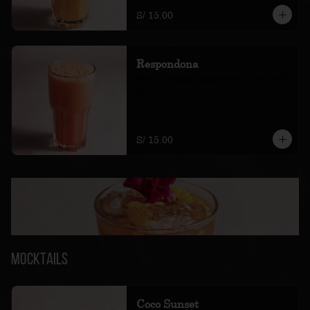
S/ 15.00
Respondona
Fresa, naranja, mandarina y limón.(400 
ml)
S/ 15.00
Mocktails
Coco Sunset