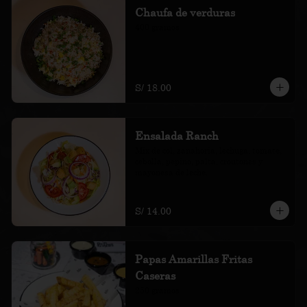
Chaufa de verduras
400 gramos
S/ 18.00
Ensalada Ranch
Mix de col, zanahoria, lechuga, tomate, 
cebolla, pepino, palta, croutones y 
mayonesa de leche.
S/ 14.00
Papas Amarillas Fritas
Caseras
250 gramos